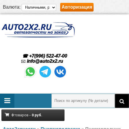
Валюта:
Авторизация
☎ +7(996) 522-47-00
📧
info@auto2x2.ru
0
товаров –
0
руб.