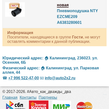
новая
Пневмоподушка NTY
EZCME209
A6383280601
Информация
Посетители, находящиеся в группе
Гости
, не могут
оставлять комментарии к данной публикации.
Юридический адрес:
🏠
Калининград
,
236023
,
ул.
Осенняя, 6Б
Физический адрес:
🏠
Калининград
,
ул. Парковая
аллея, 44
☎
+7 996 522-47-00
📧
info@auto2x2.ru
© 2017-2026. #Авто_как_дважды_два
российские сериалы
Главная
Контакты
Партнеры