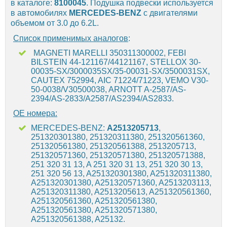
в каталоге:
8100045
. Подушка подвески используется
в автомобилях
MERCEDES-BENZ
с двигателями
объемом от 3.0 до 6.2L.
Список применимых аналогов
:
MAGNETI MARELLI 350311300002, FEBI
BILSTEIN 44-121167/44121167, STELLOX 30-
00035-SX/3000035SX/35-00031-SX/3500031SX,
CAUTEX 752994, AIC 71224/71223, VEMO V30-
50-0038/V30500038, ARNOTT A-2587/AS-
2394/AS-2833/A2587/AS2394/AS2833.
OE номера:
MERCEDES-BENZ:
A2513205713
,
251320301380, 251320311380, 251320561360,
251320561380, 251320561388, 2513205713,
251320571360, 251320571380, 251320571388,
251 320 31 13, A 251 320 31 13, 251 320 30 13,
251 320 56 13, A251320301380, A251320311380,
A251320301380, A251320571360, A2513203113,
A251320311380, A2513205613, A251320561360,
A251320561360, A251320561380,
A251320561380, A251320571380,
A251320561388, A25132.