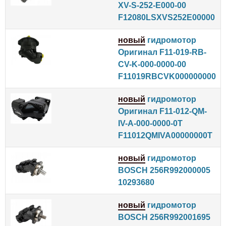
XV-S-252-E000-00
F12080LSXVS252E00000
новый
гидромотор
Оригинал F11-019-RB-
CV-K-000-0000-00
F11019RBCVK000000000
новый
гидромотор
Оригинал F11-012-QM-
IV-A-000-0000-0T
F11012QMIVA00000000T
новый
гидромотор
BOSCH 256R992000005
10293680
новый
гидромотор
BOSCH 256R992001695