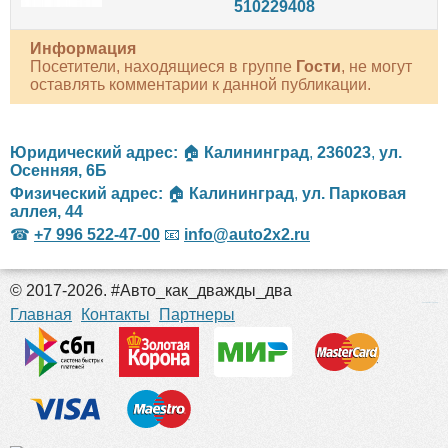
510229408
Информация
Посетители, находящиеся в группе
Гости
, не могут
оставлять комментарии к данной публикации.
Юридический адрес:
🏠
Калининград
,
236023
,
ул.
Осенняя, 6Б
Физический адрес:
🏠
Калининград
,
ул. Парковая
аллея, 44
☎
+7 996 522-47-00
📧
info@auto2x2.ru
© 2017-2026. #Авто_как_дважды_два
российские сериалы
Главная
Контакты
Партнеры