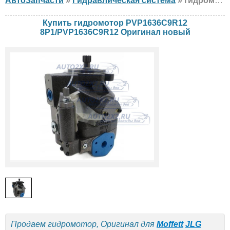
АвтоЗапчасти
»
Гидравлическая система
» гидромотор Оригинал PVP1636C9R12 8P1/PVP1636C9R12 Moffett, JLG, Skyjack, новый
Купить гидромотор PVP1636C9R12
8P1/PVP1636C9R12 Оригинал новый
Продаем гидромотор, Оригинал для
Moffett
JLG