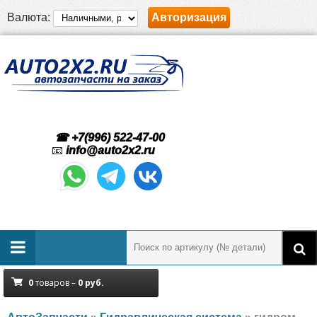
Валюта:
Авторизация
☎ +7(996) 522-47-00
📧
info@auto2x2.ru
0
товаров –
0
руб.