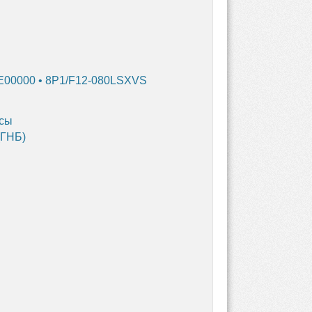
E00000 • 8P1/F12-080LSXVS
ксы
(ГНБ)