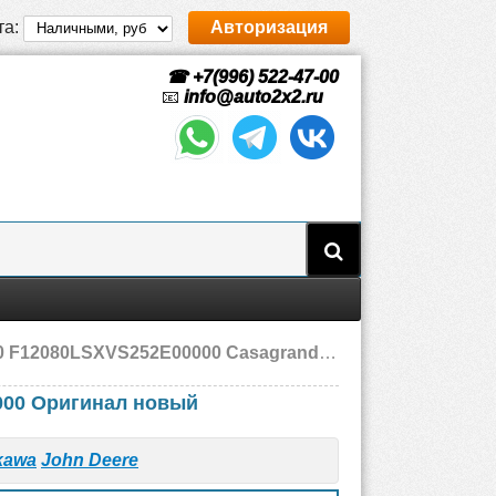
та:
Авторизация
☎ +7(996) 522-47-00
📧
info@auto2x2.ru
00000 Casagrande, Furukawa, John Deere, новый
000 Оригинал новый
kawa
John Deere