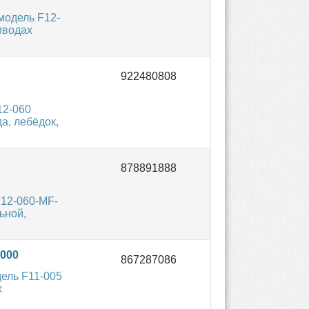
модель F12-
иводах
12-060
а, лебёдок,
12-060-MF-
ьной,
000
ель F11-005
х