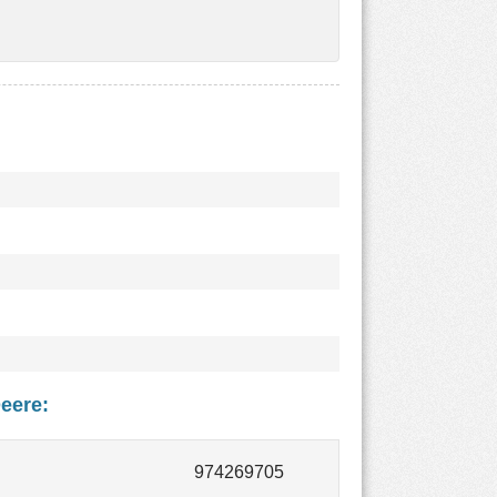
eere
: