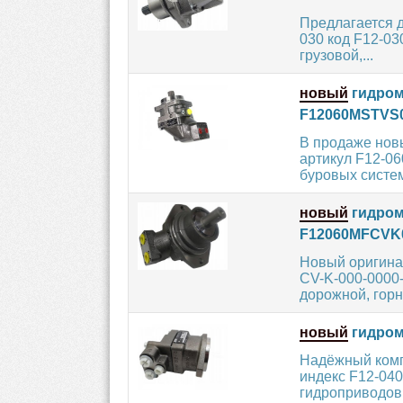
Предлагается 
030 код F12-0
грузовой,...
новый
гидром
F12060MSTVS
В продаже нов
артикул F12-06
буровых систем,
новый
гидром
F12060MFCVK
Новый оригина
CV-K-000-0000
дорожной, гор
новый
гидром
Надёжный комп
индекс F12-040
гидроприводов,