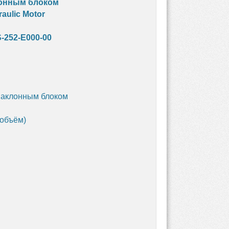
лонным блоком
aulic Motor
S-252-E000-00
наклонным блоком
 объём)