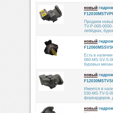
новый
гидром
F12030MSTVP
Продаем новый
TV-P-000-0000-
лебёдках, буров
новый
гидром
F12060MSSVS
Есть в наличи
060-MS-SV-S-0
буровых механи
новый
гидром
F12030MSTVS
Имеется в нал
030-MS-TV-S-0
форвардеров, д
новый
гидром