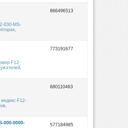
2-030-MS-
яторах,
омер F12-
ружателей,
 индекс F12-
ов,
-000-0000-