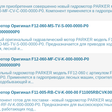
для приобретения совершенно новый гидромотор PARKER 
30-MF-CV-C-000-0000-P0. Компонент применяется в гидропр
отор Оригинал F12-060-MS-TV-S-000-0000-P0
0000000P0
ый оригинальный гидравлический мотор PARKER модель F
0-MS-TV-S-000-0000-P0. Предназначается для приводов ход
 лесной и...
отор Оригинал F12-060-MF-CV-K-000-0000-P0
0000000P0
льный гидромотор PARKER модель FF12-060 с артикулом F
-P0. Применяется в гидроприводах лесных машин, строител
нодобывающей и...
отор Оригинал F11-005-RB-CV-K-000-00 F11005RBCVK00
онент готов для поставки - новый гидромотор PARKER мод
-RF-IV-K-000-0000-P0. Предназначен для высокоскоростны
 работающих под...