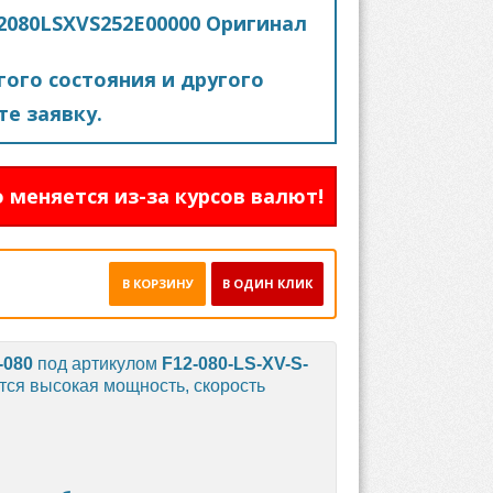
12080LSXVS252E00000 Оригинал
ого состояния и другого
е заявку.
 меняется из-за курсов валют!
В КОРЗИНУ
В ОДИН КЛИК
-080
под артикулом
F12-080-LS-XV-S-
ются высокая мощность, скорость