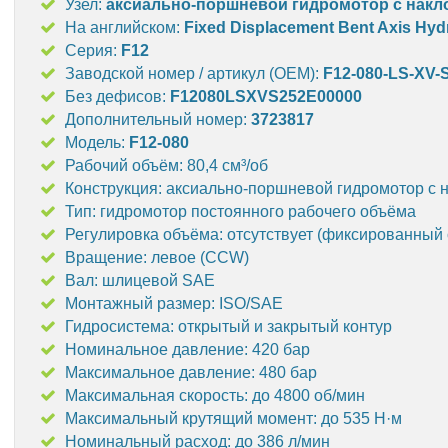
Узел:
аксиально-поршневой гидромотор с нак
На английском:
Fixed Displacement Bent Axis Hydr
Серия:
F12
Заводской номер / артикул (OEM):
F12-080-LS-XV-
Без дефисов:
F12080LSXVS252E00000
Дополнительный номер:
3723817
Модель:
F12-080
Рабочий объём: 80,4 см³/об
Конструкция: аксиально-поршневой гидромотор с 
Тип: гидромотор постоянного рабочего объёма
Регулировка объёма: отсутствует (фиксированный
Вращение: левое (CCW)
Вал: шлицевой SAE
Монтажный размер: ISO/SAE
Гидросистема: открытый и закрытый контур
Номинальное давление: 420 бар
Максимальное давление: 480 бар
Максимальная скорость: до 4800 об/мин
Максимальный крутящий момент: до 535 Н·м
Номинальный расход: до 386 л/мин