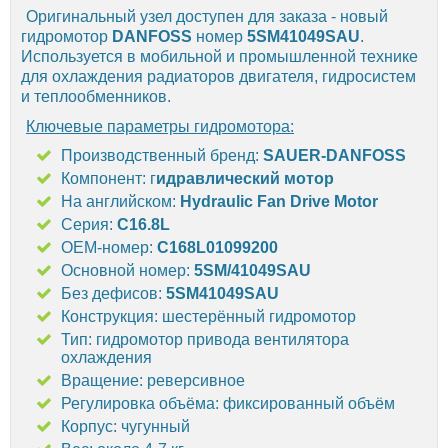
Оригинальный узел доступен для заказа - новый
гидромотор
DANFOSS
номер
5SM41049SAU
.
Используется в мобильной и промышленной технике
для охлаждения радиаторов двигателя, гидросистем
и теплообменников.
Ключевые параметры гидромотора:
Производственный бренд:
SAUER-DANFOSS
Компонент: г
идравлический мотор
На английском:
Hydraulic Fan Drive Motor
Серия:
C16.8L
OEM-номер:
C168L01099200
Основной номер:
5SM/41049SAU
Без дефисов:
5SM41049SAU
Конструкция: шестерённый гидромотор
Тип: гидромотор привода вентилятора
охлаждения
Вращение: реверсивное
Регулировка объёма: фиксированный объём
Корпус: чугунный