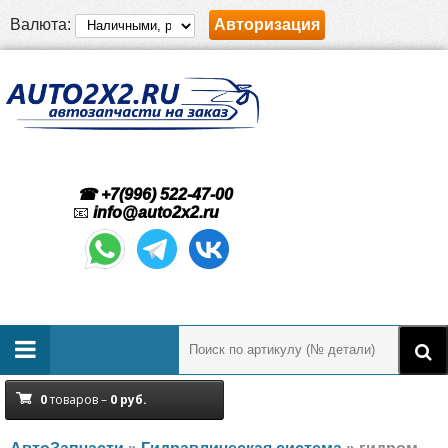
Валюта:
Авторизация
☎ +7(996) 522-47-00
📧
info@auto2x2.ru
0
товаров –
0
руб.