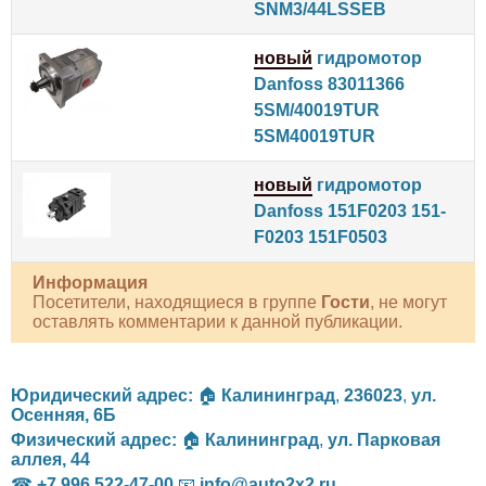
SNM3/44LSSEB
новый
гидромотор
Danfoss 83011366
5SM/40019TUR
5SM40019TUR
новый
гидромотор
Danfoss 151F0203 151-
F0203 151F0503
Информация
Посетители, находящиеся в группе
Гости
, не могут
оставлять комментарии к данной публикации.
Юридический адрес:
🏠
Калининград
,
236023
,
ул.
Осенняя, 6Б
Физический адрес:
🏠
Калининград
,
ул. Парковая
аллея, 44
☎
+7 996 522-47-00
📧
info@auto2x2.ru