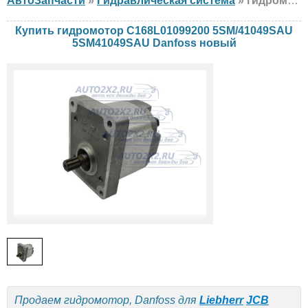
АвтоЗапчасти
»
Гидравлическая система
» гидромотор Danfoss C168L01099200 5SM/41049SAU 5SM41049SAU Liebherr, JCB, Volvo, новый
Купить гидромотор C168L01099200 5SM/41049SAU
5SM41049SAU Danfoss новый
Продаем гидромотор, Danfoss для
Liebherr
JCB