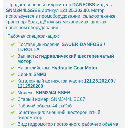
Продается новый гидромотор
DANFOSS
модель
SNM3/44LSSEB
артикул
121.25.202.00
. Мотор
используется в промоборудовании, сельхозтехнике,
транспортёрах, щёточных механизмах, шнеках,
навесном оборудовании.
Рабочая спецификация:
Поставщик изделия:
SAUER-DANFOSS /
TUROLLA
Запчасть:
гидравлический шестерёнчатый
мотор
На английском:
Hydraulic Gear Motor
Серия:
SNM3
Каталожный артикул запчасти:
121.25.202.00 /
1212520200
Модель:
SNM3/44LSSEB
Старый номер: SNM3/44L SC07
Рабочий объём: 44 см³/об
Конструкция: внешний шестерёнчатый
гидромотор
Вид: гидромотор постоянного рабочего объёма