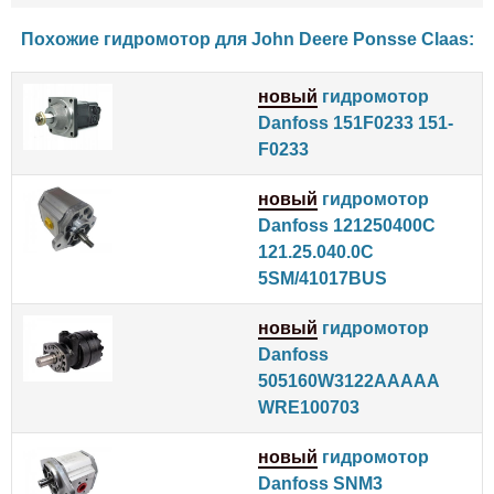
Похожие гидромотор для
John Deere
Ponsse
Claas
:
новый
гидромотор
Danfoss 151F0233 151-
F0233
новый
гидромотор
Danfoss 121250400C
121.25.040.0C
5SM/41017BUS
новый
гидромотор
Danfoss
505160W3122AAAAA
WRE100703
новый
гидромотор
Danfoss SNM3