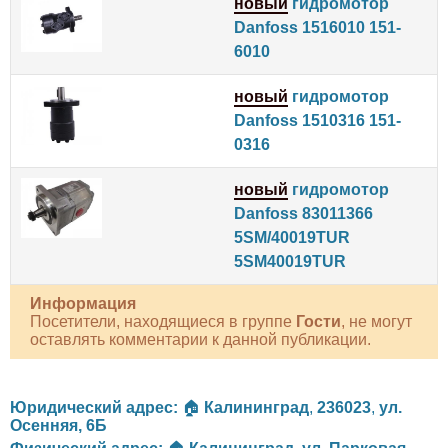
новый
гидромотор
Danfoss 1516010 151-
6010
новый
гидромотор
Danfoss 1510316 151-
0316
новый
гидромотор
Danfoss 83011366
5SM/40019TUR
5SM40019TUR
Информация
Посетители, находящиеся в группе
Гости
, не могут
оставлять комментарии к данной публикации.
Юридический адрес:
🏠
Калининград
,
236023
,
ул.
Осенняя, 6Б