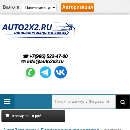
Валюта:
Авторизация
☎ +7(996) 522-47-00
📧
info@auto2x2.ru
0
товаров –
0
руб.