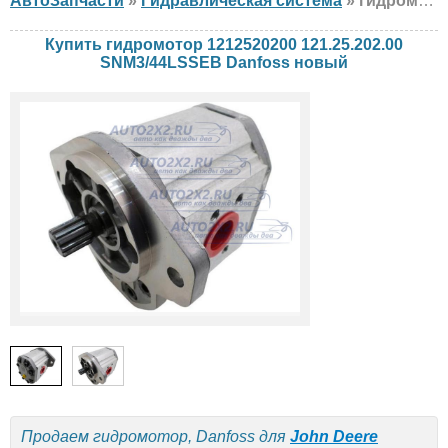
АвтоЗапчасти
»
Гидравлическая система
» гидромотор Danfoss 1212520200 121.25.202.00 SNM3/44LSSEB John Deere, Ponsse, Claas, новый
Купить гидромотор 1212520200 121.25.202.00
SNM3/44LSSEB Danfoss новый
Продаем гидромотор, Danfoss для
John Deere