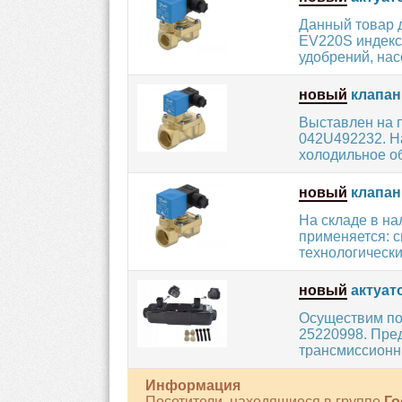
Данный товар 
EV220S индекс
удобрений, насо
новый
клапан
Выставлен на 
042U492232. Н
холодильное об
новый
клапан
На складе в н
применяется: 
технологические
новый
актуато
Осуществим по
25220998. Пре
трансмиссионны
Информация
Посетители, находящиеся в группе
Го