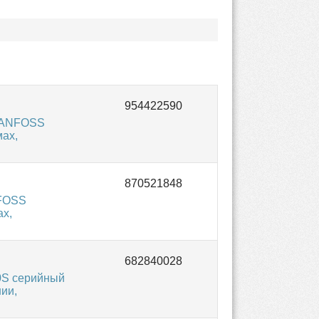
 DANFOSS
мах,
NFOSS
ах,
0S серийный
ии,