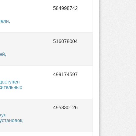
ели,
ей,
доступен
осительных
кул
установок,