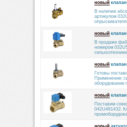
новый
клапан
В наличии абс
артикулом 032U
опрыскивателях
новый
клапан
В продаже фаб
номером 032U5
сельхозтехнике
новый
клапан
Готовы постав
Применение: с
оборудование п
новый
клапан
Поставим сове
042U491432. К
промоборудован
новый
актуат