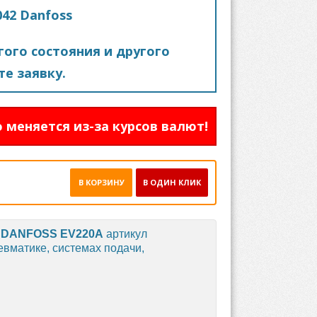
042 Danfoss
ого состояния и другого
е заявку.
 меняется из-за курсов валют!
В КОРЗИНУ
В ОДИН КЛИК
а
DANFOSS
EV220A
артикул
евматике, системах подачи,