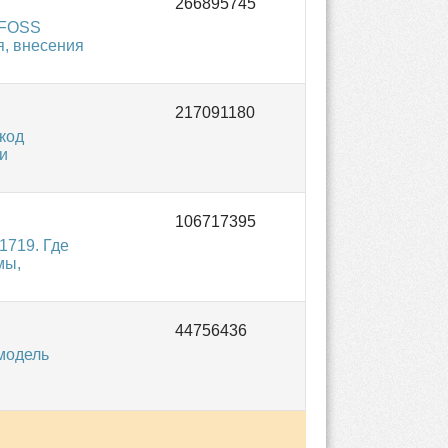
NFOSS
я, внесения
код
и
1719. Где
мы,
модель