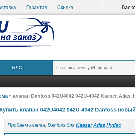
оставка
Гарантия
Скидка
Валю
БЛОГ
ема
» клапан Danfoss 042U4042 042U-4042 Kaeser, Atlas,
Купить клапан 042U4042 042U-4042 Danfoss новы
Продаем клапан, Danfoss для
Kaeser
Atlas
Hydac