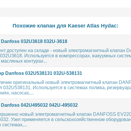
Похожие клапан для
Kaeser
Atlas
Hydac
:
 Danfoss 032U3618 032U-3618
нт доступен на складе - новый электромагнитный клапан
032U3618. Используется в компрессорах, вакуумных систе
 масляных контурах...
ор Danfoss 032U538131 032U-538131
аличии оригинальный новый электромагнитный клапан DA
 032U538131. Используется в системах полива, резервуар
ях, насосах,...
 Danfoss 042U495032 042U-495032
ершенно новый электромагнитный клапан DANFOSS EV22
032. Узел применяется в сельскохозяйственном оборудован
системах,...