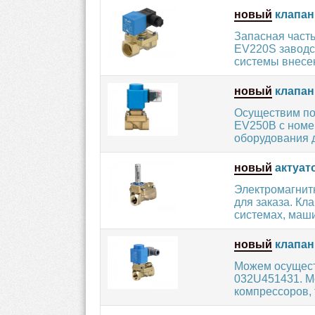
новый
клапан
Запасная част
EV220S заводс
системы внесен
новый
клапан
Осуществим по
EV250B с номе
оборудования д
новый
актуат
Электромагнит
для заказа. Кл
системах, маши
новый
клапан
Можем осущест
032U451431. М
компрессоров, 