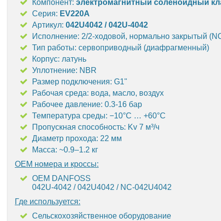
Компонент:
электромагнитный соленоидный кл
Серия:
EV220A
Артикул:
042U4042 /
042U-4042
Исполнение: 2/2-ходовой, нормально закрытый (N
Тип работы: сервоприводный (диафрагменный)
Корпус: латунь
Уплотнение: NBR
Размер подключения: G1"
Рабочая среда: вода, масло, воздух
Рабочее давление: 0.3-16 бар
Температура среды: −10°C … +60°C
Пропускная способность: Kv 7 м³/ч
Диаметр прохода: 22 мм
Масса: ~0.9–1.2 кг
OEM номера и кроссы:
OEM DANFOSS
042U-4042 / 042U4042 / NC-042U4042
Где используется:
Сельскохозяйственное оборудование