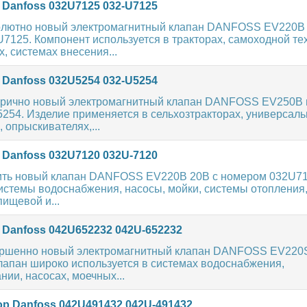
 Danfoss 032U7125 032-U7125
олютно новый электромагнитный клапан DANFOSS EV220B
7125. Компонент используется в тракторах, самоходной те
, системах внесения...
 Danfoss 032U5254 032-U5254
рично новый электромагнитный клапан DANFOSS EV250B 
254. Изделие применяется в сельхозтракторах, универсал
, опрыскивателях,...
 Danfoss 032U7120 032U-7120
ить новый клапан DANFOSS EV220B 20B с номером 032U71
истемы водоснабжения, насосы, мойки, системы отопления,
ищевой и...
 Danfoss 042U652232 042U-652232
ршенно новый электромагнитный клапан DANFOSS EV220S
лапан широко используется в системах водоснабжения,
ии, насосах, моечных...
ор Danfoss 042U491432 042U-491432