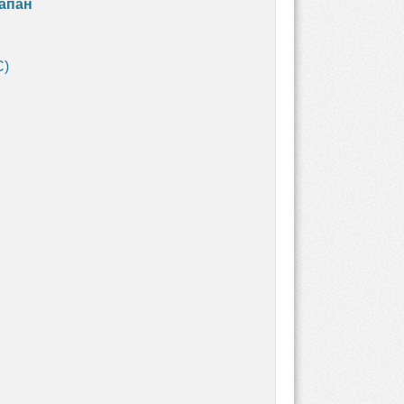
апан
C)