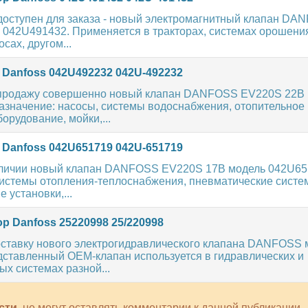
доступен для заказа - новый электромагнитный клапан DA
 042U491432. Применяется в тракторах, системах орошени
сах, другом...
 Danfoss 042U492232 042U-492232
продажу совершенно новый клапан DANFOSS EV220S 22B 
азначение: насосы, системы водоснабжения, отопительное 
орудование, мойки,...
 Danfoss 042U651719 042U-651719
аличии новый клапан DANFOSS EV220S 17B модель 042U65
системы отопления-теплоснабжения, пневматические систе
 установки,...
р Danfoss 25220998 25/220998
ставку нового электрогидравлического клапана DANFOSS 
дставленный OEM-клапан используется в гидравлических и
х системах разной...
сти
, не могут оставлять комментарии к данной публикации.