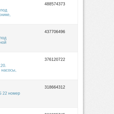
 под
хнике,
под
ьной
20.
 насосы,
 22 номер