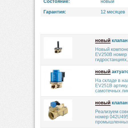
Состояние:
новый
Гарантия:
12 месяцев
новый
клапан
Новый компоне
EV250B номер 
гидростанциях,
новый
актуат
На складе в н
EV251B артикул
самотечных лини
новый
клапан
Реализуем сов
номер 042U495
промышленных 