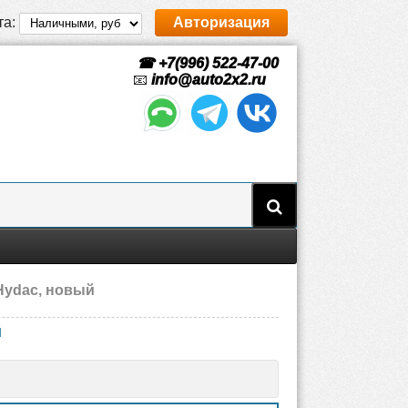
та:
Авторизация
☎ +7(996) 522-47-00
📧
info@auto2x2.ru
 Hydac, новый
й