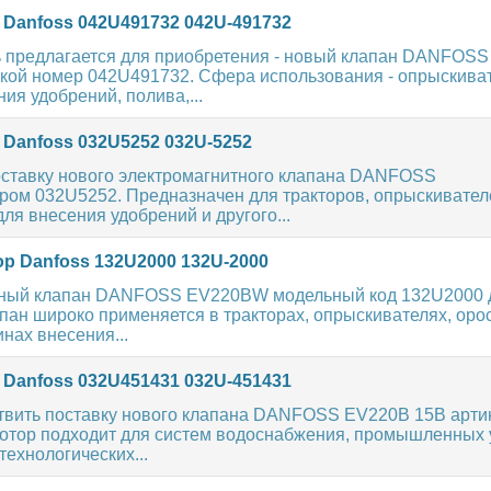
 Danfoss 042U491732 042U-491732
ь предлагается для приобретения - новый клапан DANFOSS
кой номер 042U491732. Сфера использования - опрыскиват
ия удобрений, полива,...
 Danfoss 032U5252 032U-5252
ставку нового электромагнитного клапана DANFOSS
ром 032U5252. Предназначен для тракторов, опрыскивател
ля внесения удобрений и другого...
ор Danfoss 132U2000 132U-2000
ный клапан DANFOSS EV220BW модельный код 132U2000 
апан широко применяется в тракторах, опрыскивателях, ор
нах внесения...
 Danfoss 032U451431 032U-451431
вить поставку нового клапана DANFOSS EV220B 15B арти
отор подходит для систем водоснабжения, промышленных 
технологических...