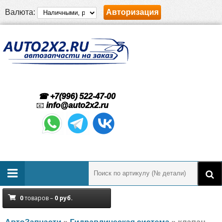
Валюта:
Авторизация
☎ +7(996) 522-47-00
📧
info@auto2x2.ru
0
товаров –
0
руб.