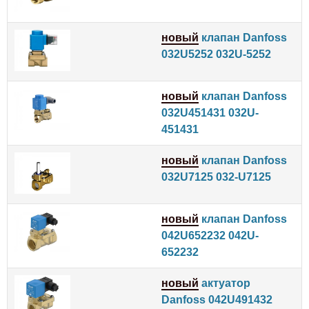
новый
клапан Danfoss
032U5252 032U-5252
новый
клапан Danfoss
032U451431 032U-
451431
новый
клапан Danfoss
032U7125 032-U7125
новый
клапан Danfoss
042U652232 042U-
652232
новый
актуатор
Danfoss 042U491432