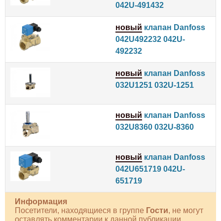
042U-491432
новый
клапан Danfoss
042U492232 042U-
492232
новый
клапан Danfoss
032U1251 032U-1251
новый
клапан Danfoss
032U8360 032U-8360
новый
клапан Danfoss
042U651719 042U-
651719
Информация
Посетители, находящиеся в группе
Гости
, не могут
оставлять комментарии к данной публикации.