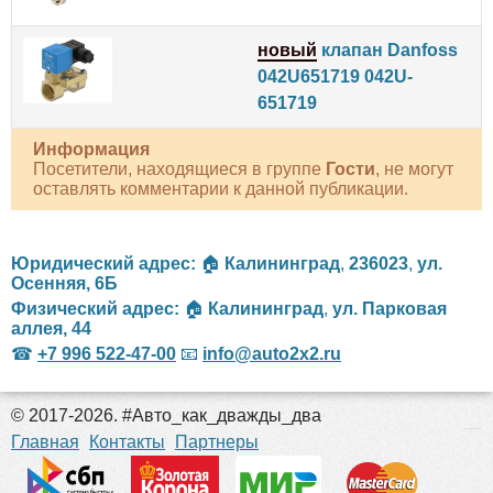
новый
клапан Danfoss
042U651719 042U-
651719
Информация
Посетители, находящиеся в группе
Гости
, не могут
оставлять комментарии к данной публикации.
Юридический адрес:
🏠
Калининград
,
236023
,
ул.
Осенняя, 6Б
Физический адрес:
🏠
Калининград
,
ул. Парковая
аллея, 44
☎
+7 996 522-47-00
📧
info@auto2x2.ru
© 2017-2026. #Авто_как_дважды_два
российские сериалы
Главная
Контакты
Партнеры