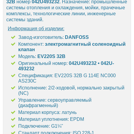
32B
номер
042U493232
. Назначение: промышленные
системы отопления и охлаждения, мойки, прачечные
комплексы, технологические линии, инженерные
системы зданий.
Информация об изделии:
Завод-изготовитель:
DANFOSS
Компонент:
электромагнитный соленоидный
клапан
Модель:
EV220S 32B
Оригинальный номер:
042U493232 • 042U-
493232
Спецификация: EV220S 32B G 114E NC000
AS230C
Исполнение: 2/2-ходовой, нормально закрытый
(NC)
Управление: сервоуправляемый
(диафрагменный)
Материал корпуса: латунь
Материал уплотнения: EPDM
Подключение: G1¼"
Стандарт подключения: ISO 228-1