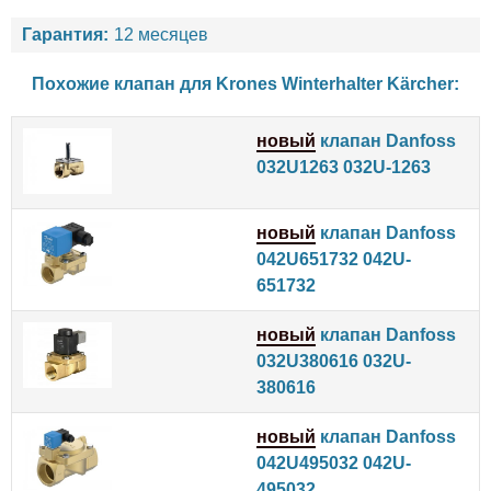
Гарантия:
12 месяцев
Похожие клапан для
Krones
Winterhalter
Kärcher
:
новый
клапан Danfoss
032U1263 032U-1263
новый
клапан Danfoss
042U651732 042U-
651732
новый
клапан Danfoss
032U380616 032U-
380616
новый
клапан Danfoss
042U495032 042U-
495032