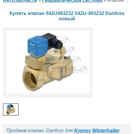
АвтоЗапчасти
»
Гидравлическая система
» клапан Danfoss 042U493232 042U-493232 Krones, Winterhalter, Kärcher, новый
Купить клапан 042U493232 042U-493232 Danfoss
новый
Продаем клапан, Danfoss для
Krones
Winterhalter