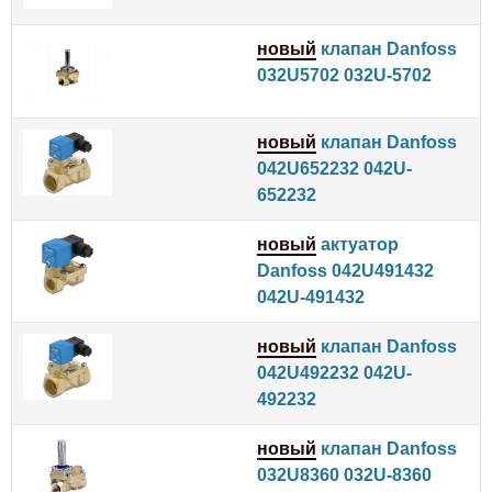
новый
клапан Danfoss
032U5702 032U-5702
новый
клапан Danfoss
042U652232 042U-
652232
новый
актуатор
Danfoss 042U491432
042U-491432
новый
клапан Danfoss
042U492232 042U-
492232
новый
клапан Danfoss
032U8360 032U-8360