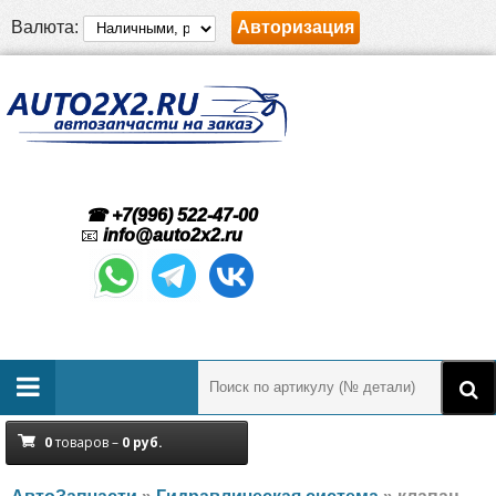
Валюта:
Авторизация
☎ +7(996) 522-47-00
📧
info@auto2x2.ru
0
товаров –
0
руб.