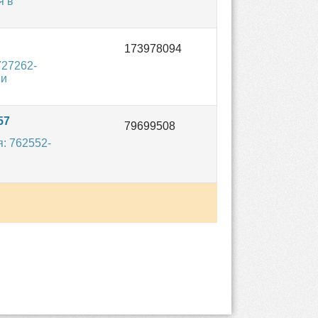
я в
727262-
 и
57
: 762552-
,