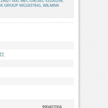
 19927 000, MEC-DIESEL 53100259,
INK GROUP WG1837641, WILMINK
TT