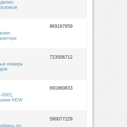
делия:
грузовые
елия:
трактора
ные номера
 для
-0001,
ехники NEW
урбины по