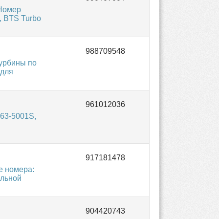
 Номер
, BTS Turbo
урбины по
 для
63-5001S,
е номера:
ельной