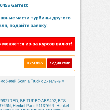
045S Garrett
авные части турбины другого
ля, подайте заявку.
 меняется из-за курсов валют!
В КОРЗИНУ
В ОДИН КЛИК
мобилей Scania Truck с дизельным
29927RED, BE TURBO ABS492, BTS
13766N, Henkel Parts 5113766R, Henkel