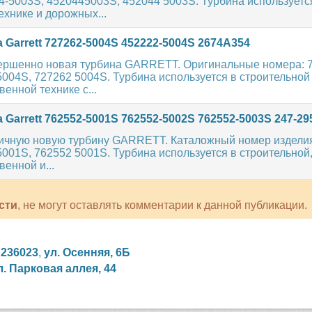
4-5003S, 4520445003S, 452044 5003S. Турбина используетс
ехнике и дорожных...
 Garrett 727262-5004S 452222-5004S 2674A354
ершенно новая турбина GARRETT. Оригинальные номера: 
004S, 727262 5004S. Турбина используется в строительной
венной технике с...
 Garrett 762552-5001S 762552-5002S 762552-5003S 247-29
чную новую турбину GARRETT. Каталожный номер изделия
001S, 762552 5001S. Турбина используется в строительной
венной и...
сти
, не могут оставлять комментарии к данной публикации.
,
236023
,
ул. Осенняя, 6Б
л. Парковая аллея, 44