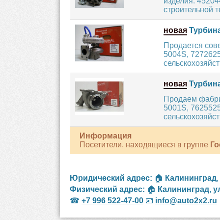
изделия: 45204
строительной т
новая
Турбина
Продается сов
5004S, 7272625
сельскохозяйст
новая
Турбина
Продаем фабри
5001S, 7625525
сельскохозяйст
Информация
Посетители, находящиеся в группе
Го
Юридический адрес:
🏠
Калининград
Физический адрес:
🏠
Калининград
,
у
☎
+7 996 522-47-00
📧
info@auto2x2.ru