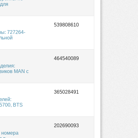
 для
ы: 727264-
ельной
делия:
овиков MAN с
елей:
5700, BTS
й номера