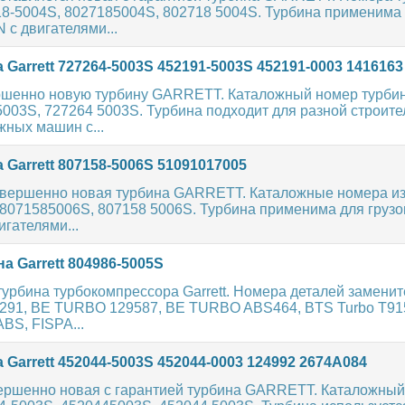
18-5004S, 8027185004S, 802718 5004S. Турбина применима
 с двигателями...
 Garrett 727264-5003S 452191-5003S 452191-0003 1416163
шенно новую турбину GARRETT. Каталожный номер турбин
003S, 727264 5003S. Турбина подходит для разной строит
жных машин с...
 Garrett 807158-5006S 51091017005
овершенно новая турбина GARRETT. Каталожные номера из
 8071585006S, 807158 5006S. Турбина применима для груз
гателями...
а Garrett 804986-5005S
урбина турбокомпрессора Garrett. Номера деталей заменит
91, BE TURBO 129587, BE TURBO ABS464, BTS Turbo T91
BS, FISPA...
 Garrett 452044-5003S 452044-0003 124992 2674A084
ершенно новая с гарантией турбина GARRETT. Каталожны