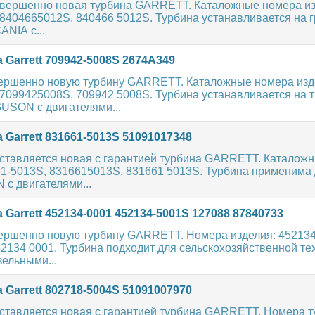
овершенно новая турбина GARRETT. Каталожные номера из
8404665012S, 840466 5012S. Турбина устанавливается на 
NIA с...
 Garrett 709942-5008S 2674A349
ершенно новую турбину GARRETT. Каталожные номера изд
7099425008S, 709942 5008S. Турбина устанавливается на 
SON с двигателями...
 Garrett 831661-5013S 51091017348
ставляется новая с гарантией турбина GARRETT. Каталож
61-5013S, 8316615013S, 831661 5013S. Турбина применима
 с двигателями...
 Garrett 452134-0001 452134-5001S 127088 87840733
ершенно новую турбину GARRETT. Номера изделия: 452134
52134 0001. Турбина подходит для сельскохозяйственной т
ельными...
 Garrett 802718-5004S 51091007970
ставляется новая с гарантией турбина GARRETT. Номера т