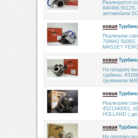
Реализуется с
840466-5012S, 
автомобили SCA
новая
Турбина
Реализуем сов
709942-5008S, 
MASSEY FERGU
новая
Турбина
На продажу вы
турбины: 8316
грузовиков MAN
новая
Турбина
Реализуем сов
4521340001, 4
HOLLAND с диз
новая
Турбина
На продажу вы