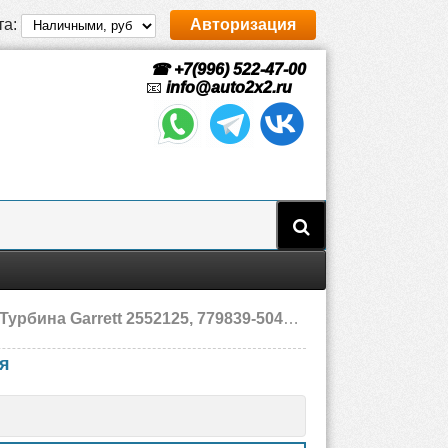
та:
Авторизация
☎ +7(996) 522-47-00
📧
info@auto2x2.ru
урбина Garrett 2552125, 779839-5045S Scania, новая
ая