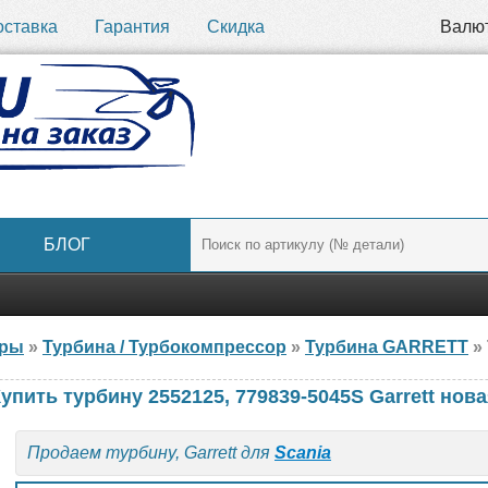
оставка
Гарантия
Скидка
Валю
БЛОГ
ары
»
Турбина / Турбокомпрессор
»
Турбина GARRETT
» Т
упить турбину 2552125, 779839-5045S Garrett нов
Продаем турбину, Garrett для
Scania