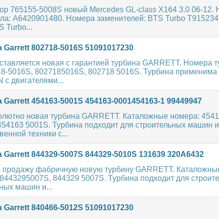
р 765155-5008S новый Mercedes GL-class X164 3.0 06-12.
ла: A6420901480. Номера заменителей: BTS Turbo T915234
 Turbo...
 Garrett 802718-5016S 51091017230
ставляется новая с гарантией турбина GARRETT. Номера т
18-5016S, 8027185016S, 802718 5016S. Турбина применима
 с двигателями...
 Garrett 454163-5001S 454163-0001454163-1 99449947
олютно новая турбина GARRETT. Каталожные номера: 4541
454163 5001S. Турбина подходит для строительных машин и
венной техники с...
 Garrett 844329-5007S 844329-5010S 131639 320A6432
 продажу фабричную новую турбину GARRETT. Каталожны
8443295007S, 844329 5007S. Турбина подходит для строит
ных машин и...
 Garrett 840466-5012S 51091017230