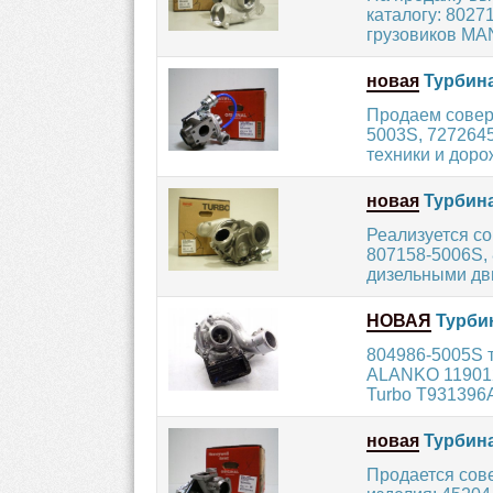
каталогу: 8027
грузовиков MAN
новая
Турбина
Продаем совер
5003S, 7272645
техники и доро
новая
Турбина
Реализуется с
807158-5006S,
дизельными дви
НОВАЯ
Турбин
804986-5005S т
ALANKO 119012
Turbo T931396A
новая
Турбина
Продается сов