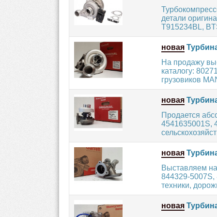
Турбокомпрессо
детали оригина
T915234BL, BTS
новая
Турбина
На продажу вы
каталогу: 8027
грузовиков MAN
новая
Турбина
Продается абс
4541635001S, 
сельскохозяйст
новая
Турбина
Выставляем на
844329-5007S, 
техники, дорож
новая
Турбина