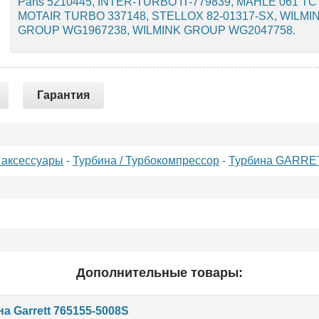
Parts 5210445, INTER-TURBO IT-779839, MAHLE 061 TC
MOTAIR TURBO 337148, STELLOX 82-01317-SX, WILM
GROUP WG1967238, WILMINK GROUP WG2047758.
Гарантия
 аксессуары
-
Турбина / Турбокомпрессор
-
Турбина GARRE
Дополнительные товары:
а Garrett 765155-5008S