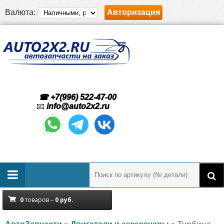
Валюта:
Авторизация
☎ +7(996) 522-47-00
📧
info@auto2x2.ru
0
товаров –
0
руб.