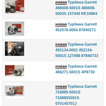
новая
Турбина Garrett
466608-5001S 466608-
5003S 157440 RE16964
новая
Турбина Garrett
452076-0004 87840271
новая
Турбина Garrett
452134-0001 452134-
5001S 127088 87840733
новая
Турбина Garrett
466271-5001S 4P8730
новая
Турбина Garrett
716885-5001S
7168855001S
070145701J