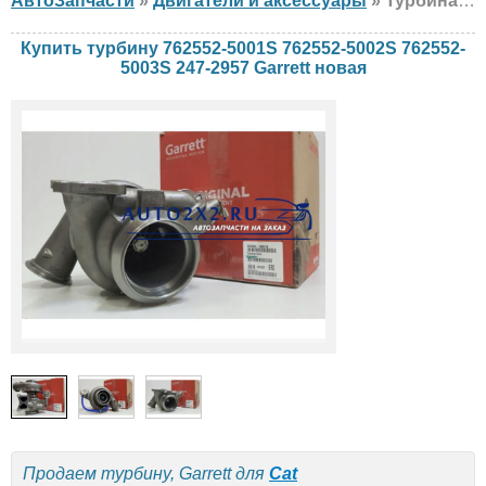
АвтоЗапчасти
»
Двигатели и аксессуары
» Турбина Garrett 762552-5001S 762552-5002S 762552-5003S 247-2957 Cat, новая
Купить турбину 762552-5001S 762552-5002S 762552-
5003S 247-2957 Garrett новая
Продаем турбину, Garrett для
Cat