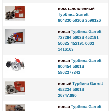
восстановленный
Турбина Garrett
804330-5030S 3590126
новая
Турбина Garrett
727264-5003S 452191-
5003S 452191-0003
1416163
новая
Турбина Garrett
900454-5001S
5802377343
новый
Турбина Garrett
452234-5001S
2674A090
новая
Турбина Garrett