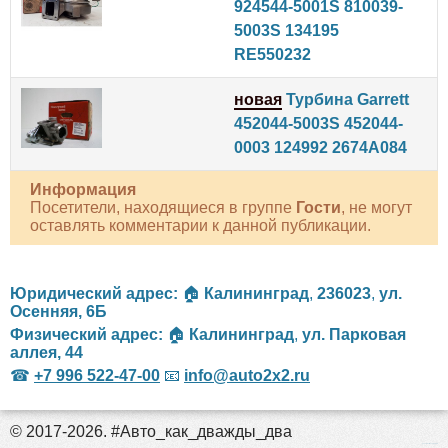
924544-5001S 810039-
5003S 134195
RE550232
новая
Турбина Garrett
452044-5003S 452044-
0003 124992 2674A084
Информация
Посетители, находящиеся в группе
Гости
, не могут
оставлять комментарии к данной публикации.
Юридический адрес:
🏠
Калининград
,
236023
,
ул.
Осенняя, 6Б
Физический адрес:
🏠
Калининград
,
ул. Парковая
аллея, 44
☎
+7 996 522-47-00
📧
info@auto2x2.ru
© 2017-2026. #Авто_как_дважды_два
российские сериалы