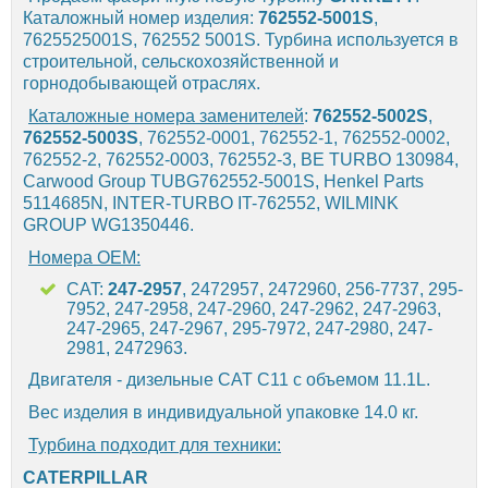
Каталожный номер изделия:
762552-5001S
,
7625525001S, 762552 5001S. Турбина используется в
строительной, сельскохозяйственной и
горнодобывающей отраслях.
Каталожные номера заменителей
:
762552-5002S
,
762552-5003S
, 762552-0001, 762552-1, 762552-0002,
762552-2, 762552-0003, 762552-3, BE TURBO 130984,
Carwood Group TUBG762552-5001S, Henkel Parts
5114685N, INTER-TURBO IT-762552, WILMINK
GROUP WG1350446.
Номера OEM:
CAT:
247-2957
, 2472957, 2472960, 256-7737, 295-
7952, 247-2958, 247-2960, 247-2962, 247-2963,
247-2965, 247-2967, 295-7972, 247-2980, 247-
2981, 2472963.
Двигателя - дизельные CAT С11 с объемом 11.1L.
Вес изделия в индивидуальной упаковке 14.0 кг.
Турбина подходит для техники:
CATERPILLAR