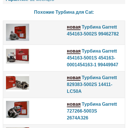
Похожие Турбина для
Cat
:
новая
Турбина Garrett
454163-5002S 99462782
новая
Турбина Garrett
454163-5001S 454163-
0001454163-1 99449947
новая
Турбина Garrett
829383-5002S 14411-
LC50A
новая
Турбина Garrett
727266-5003S
2674A326