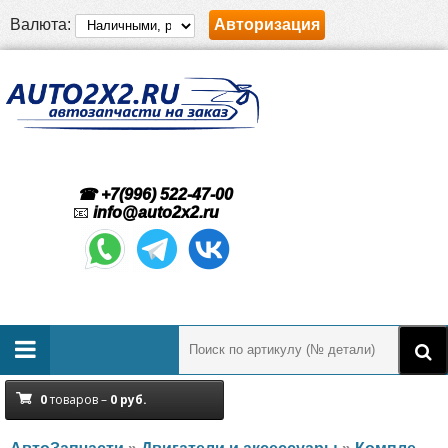
Валюта:
Авторизация
☎ +7(996) 522-47-00
📧
info@auto2x2.ru
0
товаров –
0
руб.