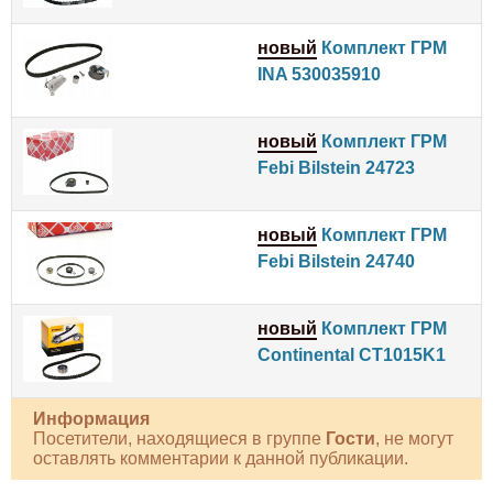
новый
Комплект ГРМ
INA 530035910
новый
Комплект ГРМ
Febi Bilstein 24723
новый
Комплект ГРМ
Febi Bilstein 24740
новый
Комплект ГРМ
Continental CT1015K1
Информация
Посетители, находящиеся в группе
Гости
, не могут
оставлять комментарии к данной публикации.