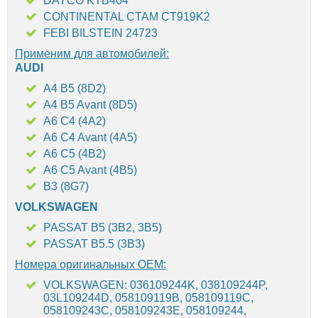
DAYCO KTB404
CONTINENTAL CTAM CT919K2
FEBI BILSTEIN 24723
Применим для автомобилей:
AUDI
A4 B5 (8D2)
A4 B5 Avant (8D5)
A6 C4 (4A2)
A6 C4 Avant (4A5)
A6 C5 (4B2)
A6 C5 Avant (4B5)
B3 (8G7)
VOLKSWAGEN
PASSAT B5 (3B2, 3B5)
PASSAT B5.5 (3B3)
Номера оригинальных OEM:
VOLKSWAGEN: 036109244K, 038109244P,
03L109244D, 058109119B, 058109119C,
058109243C, 058109243E, 058109244,