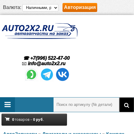
Валюта:
Авторизация
☎ +7(996) 522-47-00
📧
info@auto2x2.ru
0
товаров –
0
руб.