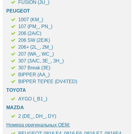
FUSION (JU_)
PEUGEOT
1007 (KM_)
107 (PM_, PN_)
206 (2A/C)
206 SW (2E/K)
206+ (2L_, 2M_)
207 (WA_, WC_)
307 (3A/C, 3E_, 3H_)
307 Break (3E)
BIPPER (AA_)
BIPPER TEPEE (DV4TED)
TOYOTA
AYGO (_B1_)
MAZDA
2 (DE_, DH_, DY)
Номера оригинальных OEM:
PEUGEOT: 0816.E4, 0816.E6, 0816.E7, 0816E4,