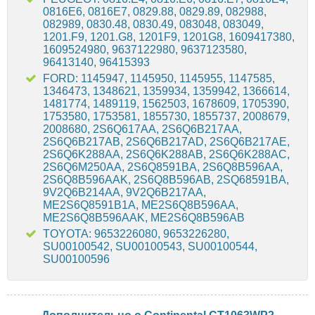
0816E6, 0816E7, 0829.88, 0829.89, 082988,
082989, 0830.48, 0830.49, 083048, 083049,
1201.F9, 1201.G8, 1201F9, 1201G8, 1609417380,
1609524980, 9637122980, 9637123580,
96413140, 96415393
FORD: 1145947, 1145950, 1145955, 1147585,
1346473, 1348621, 1359934, 1359942, 1366614,
1481774, 1489119, 1562503, 1678609, 1705390,
1753580, 1753581, 1855730, 1855737, 2008679,
2008680, 2S6Q617AA, 2S6Q6B217AA,
2S6Q6B217AB, 2S6Q6B217AD, 2S6Q6B217AE,
2S6Q6K288AA, 2S6Q6K288AB, 2S6Q6K288AC,
2S6Q6M250AA, 2S6Q8591BA, 2S6Q8B596AA,
2S6Q8B596AAK, 2S6Q8B596AB, 2SQ68591BA,
9V2Q6B214AA, 9V2Q6B217AA,
ME2S6Q8591B1A, ME2S6Q8B596AA,
ME2S6Q8B596AAK, ME2S6Q8B596AB
TOYOTA: 9653226080, 9653226280,
SU00100542, SU00100543, SU00100544,
SU00100596