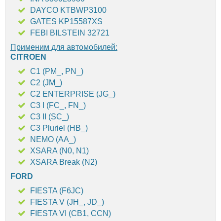
DAYCO KTBWP3100
GATES KP15587XS
FEBI BILSTEIN 32721
Применим для автомобилей:
CITROEN
C1 (PM_, PN_)
C2 (JM_)
C2 ENTERPRISE (JG_)
C3 I (FC_, FN_)
C3 II (SC_)
C3 Pluriel (HB_)
NEMO (AA_)
XSARA (N0, N1)
XSARA Break (N2)
FORD
FIESTA (F6JC)
FIESTA V (JH_, JD_)
FIESTA VI (CB1, CCN)