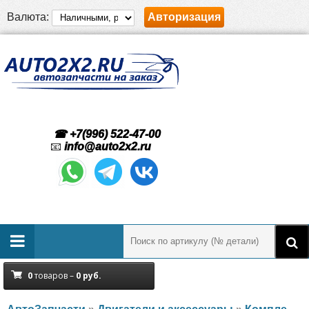
Валюта:
Авторизация
☎ +7(996) 522-47-00
📧
info@auto2x2.ru
0
товаров –
0
руб.