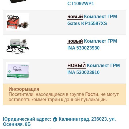
CT1092WP1
новый
Комплект ГРМ
Gates KP15587XS
новый
Комплект ГРМ
INA 530023930
НОВЫЙ
Комплект ГРМ
INA 530023910
Информация
Посетители, находящиеся в группе
Гости
, не могут
оставлять комментарии к данной публикации.
Юридический адрес:
🏠
Калининград
,
236023
,
ул.
Осенняя, 6Б