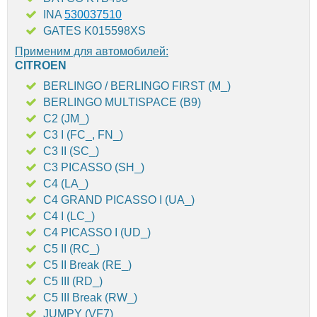
INA
530037510
GATES K015598XS
Применим для автомобилей:
CITROEN
BERLINGO / BERLINGO FIRST (M_)
BERLINGO MULTISPACE (B9)
C2 (JM_)
C3 I (FC_, FN_)
C3 II (SC_)
C3 PICASSO (SH_)
C4 (LA_)
C4 GRAND PICASSO I (UA_)
C4 I (LC_)
C4 PICASSO I (UD_)
C5 II (RC_)
C5 II Break (RE_)
C5 III (RD_)
C5 III Break (RW_)
JUMPY (VF7)