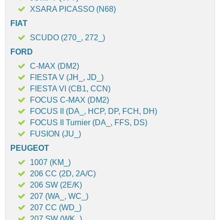
XSARA PICASSO (N68)
FIAT
SCUDO (270_, 272_)
FORD
C-MAX (DM2)
FIESTA V (JH_, JD_)
FIESTA VI (CB1, CCN)
FOCUS C-MAX (DM2)
FOCUS II (DA_, HCP, DP, FCH, DH)
FOCUS II Turnier (DA_, FFS, DS)
FUSION (JU_)
PEUGEOT
1007 (KM_)
206 CC (2D, 2A/C)
206 SW (2E/K)
207 (WA_, WC_)
207 CC (WD_)
207 SW (WK_)