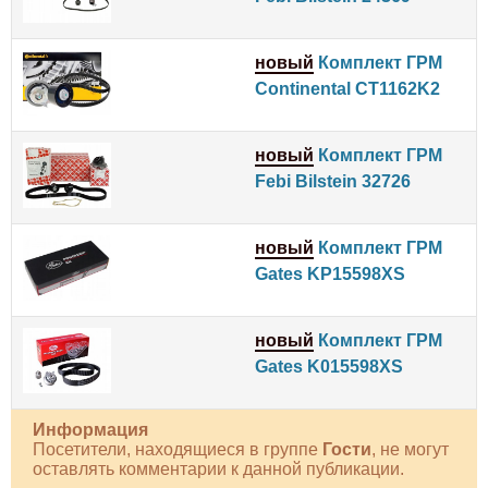
новый
Комплект ГРМ
Continental CT1162K2
новый
Комплект ГРМ
Febi Bilstein 32726
новый
Комплект ГРМ
Gates KP15598XS
новый
Комплект ГРМ
Gates K015598XS
Информация
Посетители, находящиеся в группе
Гости
, не могут
оставлять комментарии к данной публикации.