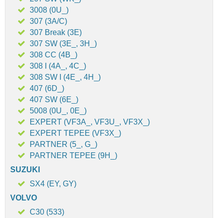
3008 (0U_)
307 (3A/C)
307 Break (3E)
307 SW (3E_, 3H_)
308 CC (4B_)
308 I (4A_, 4C_)
308 SW I (4E_, 4H_)
407 (6D_)
407 SW (6E_)
5008 (0U_, 0E_)
EXPERT (VF3A_, VF3U_, VF3X_)
EXPERT TEPEE (VF3X_)
PARTNER (5_, G_)
PARTNER TEPEE (9H_)
SUZUKI
SX4 (EY, GY)
VOLVO
C30 (533)