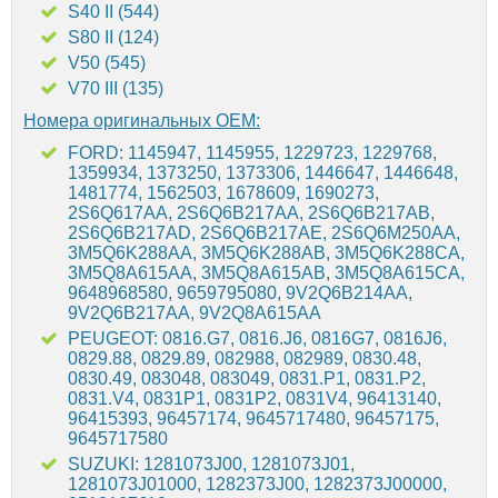
S40 II (544)
S80 II (124)
V50 (545)
V70 III (135)
Номера оригинальных OEM:
FORD: 1145947, 1145955, 1229723, 1229768,
1359934, 1373250, 1373306, 1446647, 1446648,
1481774, 1562503, 1678609, 1690273,
2S6Q617AA, 2S6Q6B217AA, 2S6Q6B217AB,
2S6Q6B217AD, 2S6Q6B217AE, 2S6Q6M250AA,
3M5Q6K288AA, 3M5Q6K288AB, 3M5Q6K288CA,
3M5Q8A615AA, 3M5Q8A615AB, 3M5Q8A615CA,
9648968580, 9659795080, 9V2Q6B214AA,
9V2Q6B217AA, 9V2Q8A615AA
PEUGEOT: 0816.G7, 0816.J6, 0816G7, 0816J6,
0829.88, 0829.89, 082988, 082989, 0830.48,
0830.49, 083048, 083049, 0831.P1, 0831.P2,
0831.V4, 0831P1, 0831P2, 0831V4, 96413140,
96415393, 96457174, 9645717480, 96457175,
9645717580
SUZUKI: 1281073J00, 1281073J01,
1281073J01000, 1282373J00, 1282373J00000,