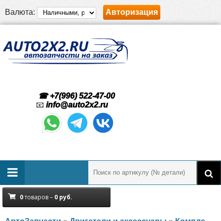
Валюта:
Авторизация
☎ +7(996) 522-47-00
📧
info@auto2x2.ru
0
товаров –
0
руб.