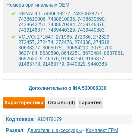
Номера оригинальных OEM:
RENAULT: 7430638277, 74330638277,
7438610006, 7438610035, 7438630590,
7438642251, 7438670484, 7439146376,
7439146377, 7439440329, 7439440383
VOLVO: 271647, 271985, 271986, 272329,
272457, 272474, 272476, 274338, 274518,
30638277, 30650751, 30684210, 30751700,
8627484, 8630590, 8642251, 8670484, 8687851,
8692630, 9146376, 91463760, 9146377,
91463778, 91463779, 9440329, 9440383
Дополнительно о INA 530006330
Характеристики
Отзывы (0)
Гарантия
Код товара:
910479179
Раздел:
Двигатели и аксессуары
-
Комплект ГРМ