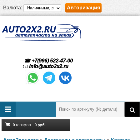
Валюта:
Авторизация
☎ +7(996) 522-47-00
📧
info@auto2x2.ru
0
товаров –
0
руб.