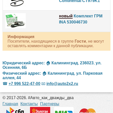
Continental CT979K1
новый
Комплект ГРМ
INA 530046730
Информация
Посетители, находящиеся в группе
Гости
, не могут
оставлять комментарии к данной публикации.
Юридический адрес:
🏠
Калининград
,
236023
,
ул.
Осенняя, 6Б
Физический адрес:
🏠
Калининград
,
ул. Парковая
аллея, 44
☎
+7 996 522-47-00
📧
info@auto2x2.ru
© 2017-2026. #Авто_как_дважды_два
российские сериалы
Главная
Контакты
Партнеры