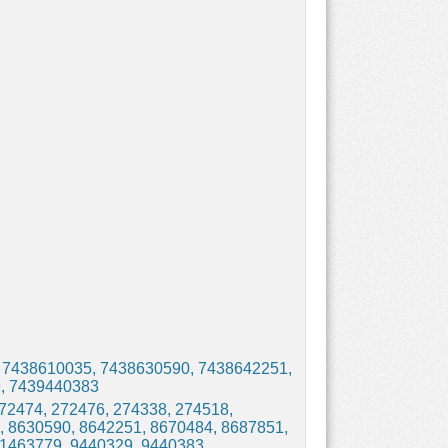
 7438610035, 7438630590, 7438642251,
, 7439440383
72474, 272476, 274338, 274518,
, 8630590, 8642251, 8670484, 8687851,
91463779, 9440329, 9440383