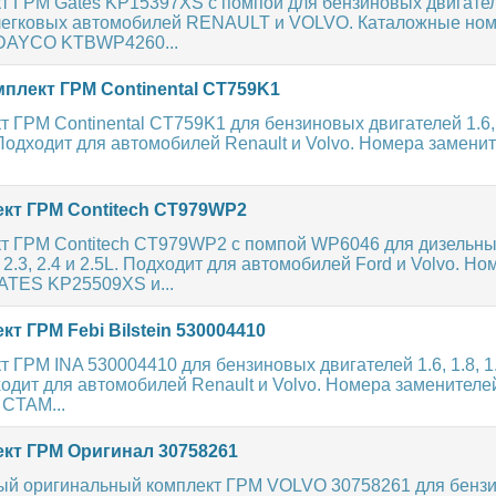
 ГРМ Gates KP15397XS с помпой для бензиновых двигателе
легковых автомобилей RENAULT и VOLVO. Каталожные но
 DAYCO KTBWP4260...
плект ГРМ Continental CT759K1
 ГРМ Continental CT759K1 для бензиновых двигателей 1.6, 1.
L. Подходит для автомобилей Renault и Volvo. Номера замени
кт ГРМ Contitech CT979WP2
т ГРМ Contitech CT979WP2 с помпой WP6046 для дизельн
 2.3, 2.4 и 2.5L. Подходит для автомобилей Ford и Volvo. Но
ATES KP25509XS и...
т ГРМ Febi Bilstein 530004410
 ГРМ INA 530004410 для бензиновых двигателей 1.6, 1.8, 1.9,
дходит для автомобилей Renault и Volvo. Номера заменителе
CTAM...
кт ГРМ Оригинал 30758261
ый оригинальный комплект ГРМ VOLVO 30758261 для бенз