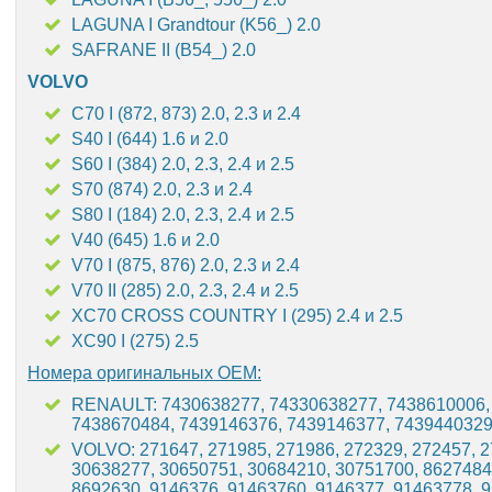
LAGUNA I Grandtour (K56_) 2.0
SAFRANE II (B54_) 2.0
VOLVO
C70 I (872, 873) 2.0, 2.3 и 2.4
S40 I (644) 1.6 и 2.0
S60 I (384) 2.0, 2.3, 2.4 и 2.5
S70 (874) 2.0, 2.3 и 2.4
S80 I (184) 2.0, 2.3, 2.4 и 2.5
V40 (645) 1.6 и 2.0
V70 I (875, 876) 2.0, 2.3 и 2.4
V70 II (285) 2.0, 2.3, 2.4 и 2.5
XC70 CROSS COUNTRY I (295) 2.4 и 2.5
XC90 I (275) 2.5
Номера оригинальных OEM:
RENAULT: 7430638277, 74330638277, 7438610006,
7438670484, 7439146376, 7439146377, 7439440329
VOLVO: 271647, 271985, 271986, 272329, 272457, 2
30638277, 30650751, 30684210, 30751700, 8627484
8692630, 9146376, 91463760, 9146377, 91463778, 