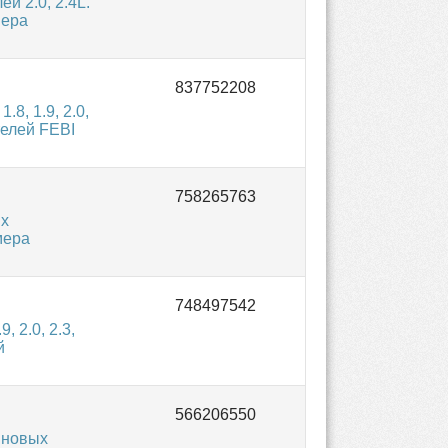
й 2.0, 2.4L.
мера
8, 1.9, 2.0,
телей FEBI
ых
мера
 2.0, 2.3,
й
иновых