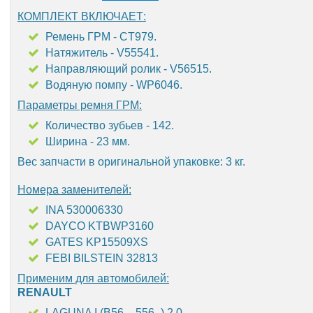
КОМПЛЕКТ ВКЛЮЧАЕТ:
Ремень ГРМ - CT979.
Натяжитель - V55541.
Направляющий ролик - V56515.
Водяную помпу - WP6046.
Параметры ремня ГРМ:
Количество зубьев - 142.
Ширина - 23 мм.
Вес запчасти в оригинальной упаковке: 3 кг.
Номера заменителей:
INA 530006330
DAYCO KTBWP3160
GATES KP15509XS
FEBI BILSTEIN 32813
Применим для автомобилей:
RENAULT
LAGUNA I (B56_, 556_) 2.0