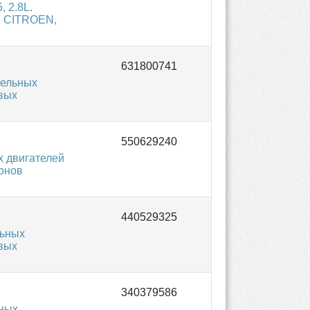
 2.8L.
й CITROEN,
зельных
овых
х двигателей
онов
льных
овых
ьных