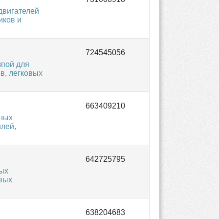
двигателей
иков и
мпой для
в, легковых
ьных
лей,
ных
овых