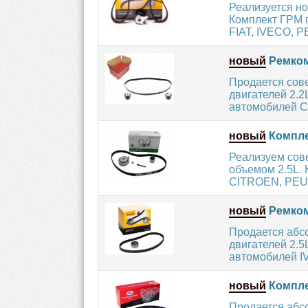
Реализуется но
Комплект ГРМ 
FIAT, IVECO, P
новый
Ремкомп
Продается сов
двигателей 2.2
автомобилей C
новый
Компле
Реализуем сов
объемом 2.5L.
CITROEN, PEUG
новый
Ремком
Продается абс
двигателей 2.5
автомобилей IV
новый
Компле
Продается абс