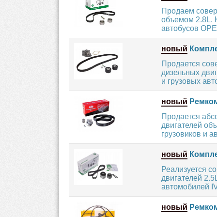
Продаем совер
объемом 2.8L. 
автобусов OPEL,
новый
Компле
Продается сов
дизельных двиг
и грузовых авт
новый
Ремком
Продается абс
двигателей об
грузовиков и ав
новый
Компле
Реализуется с
двигателей 2.5
автомобилей IV
новый
Ремком