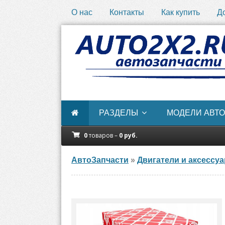
О нас
Контакты
Как купить
Д
РАЗДЕЛЫ
МОДЕЛИ АВТО
0
товаров –
0
руб.
АвтоЗапчасти
»
Двигатели и аксессу