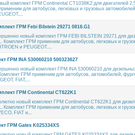
вый комплект ГРМ Continental CT1038K2 для двигателей 2.5,
применим для автобусов, легковых и грузовых автомобиле
EUGEOT,...
лект ГРМ Febi Bilstein 29271 0816.G1
ершенно новый комплект ГРМ FEBI BILSTEIN 29271 для ди
L. Комплект ГРМ применим для автобусов, легковых и груз
ITROEN и PEUGEOT....
кт ГРМ INA 530060210 500323627
ершенно новый комплект ГРМ INA 530060210 для дизельны
 Комплект ГРМ применим для автобусов, автомобилей, фург
EOT, FIAT,...
плект ГРМ Continental CT622K1
олютно новый комплект ГРМ Continental CT622K1 для дизе
L. Комплект ГРМ применим для автобусов, легковых и груз
ECO, FIAT и...
кт ГРМ Gates K025334XS
олютно новый комплект ГРМ GATES K025334XS для дизел