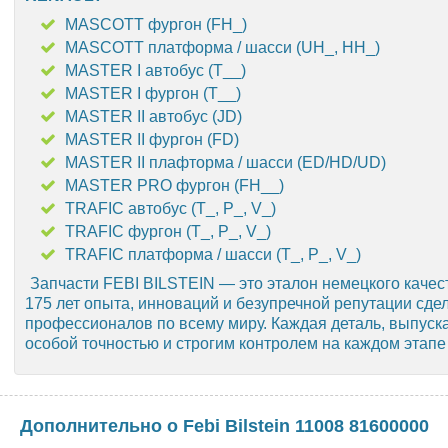
MASCOTT фургон (FH_)
MASCOTT платформа / шасси (UH_, HH_)
MASTER I автобус (T__)
MASTER I фургон (T__)
MASTER II автобус (JD)
MASTER II фургон (FD)
MASTER II плафторма / шасси (ED/HD/UD)
MASTER PRO фургон (FH__)
TRAFIC автобус (T_, P_, V_)
TRAFIC фургон (T_, P_, V_)
TRAFIC платформа / шасси (T_, P_, V_)
Запчасти FEBI BILSTEIN — это эталон немецкого каче
175 лет опыта, инноваций и безупречной репутации сде
профессионалов по всему миру. Каждая деталь, выпуска
особой точностью и строгим контролем на каждом этапе
Дополнительно о Febi Bilstein 11008 81600000