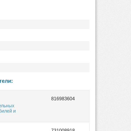
тели:
ельных
билей и