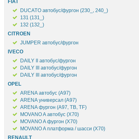
FIAT
DUCATO автобус/фургон (230_, 240_)
131 (131_)
132 (132_)
CITROEN
JUMPER автобус/фургон
IVECO
DAILY II автобус/фургон
DAILY III автобус/фургон
DAILY III автобус/фургон
OPEL
ARENA автобус (A97)
ARENA универсал (A97)
ARENA фургон (A97, TB, TF)
MOVANO A автобус (X70)
MOVANO A фургон (X70)
MOVANO A платформа / шасси (X70)
RENAULT