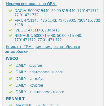
Номера оригинальных OEM:
DACIA: 5000815440, 50 00 815 440, 7701471772,
77 01 471 772
FIAT: 4751143, 475 1143, 71739902, 7303415, 730
3415
IVECO: 4751143, 7303415
RENAULT: 5000815440, 50 00 815 440,
7701471772, 77 01 471 772
Комплект ГРМ применим для автобусов и
автомобилей:
IVECO
DAILY I фургон
DAILY I платформа / шасси
DAILY II автобус
DAILY II фургон
DAILY II платформа / шасси
RENAULT
MASTER I автобус (T__)