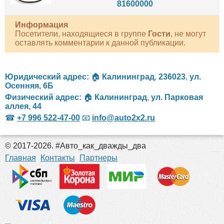
81600000
Информация
Посетители, находящиеся в группе
Гости
, не могут
оставлять комментарии к данной публикации.
Юридический адрес:
🏠
Калининград
,
236023
,
ул.
Осенняя, 6Б
Физический адрес:
🏠
Калининград
,
ул. Парковая
аллея, 44
☎
+7 996 522-47-00
📧
info@auto2x2.ru
© 2017-2026. #Авто_как_дважды_два
российские сериалы
Главная
Контакты
Партнеры