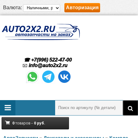
Валюта:
Авторизация
☎ +7(996) 522-47-00
📧
info@auto2x2.ru
0
товаров –
0
руб.