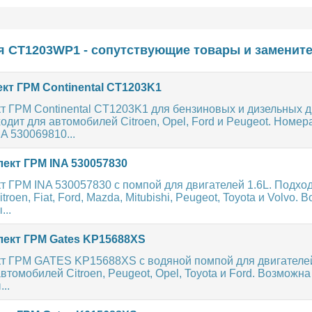
я CT1203WP1 - сопутствующие товары и замените
кт ГРМ Continental CT1203K1
т ГРМ Continental CT1203K1 для бензиновых и дизельных д
ходит для автомобилей Citroen, Opel, Ford и Peugeot. Номер
A 530069810...
ект ГРМ INA 530057830
 ГРМ INA 530057830 с помпой для двигателей 1.6L. Подхо
roen, Fiat, Ford, Mazda, Mitubishi, Peugeot, Toyota и Volvo.
..
ект ГРМ Gates KP15688XS
т ГРМ GATES KP15688XS с водяной помпой для двигателей 
втомобилей Citroen, Peugeot, Opel, Toyota и Ford. Возможн
..