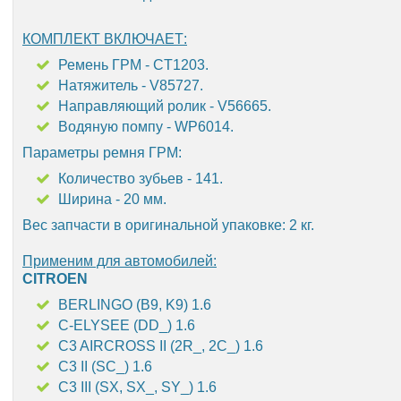
КОМПЛЕКТ ВКЛЮЧАЕТ:
Ремень ГРМ - CT1203.
Натяжитель - V85727.
Направляющий ролик - V56665.
Водяную помпу - WP6014.
Параметры ремня ГРМ:
Количество зубьев - 141.
Ширина - 20 мм.
Вес запчасти в оригинальной упаковке: 2 кг.
Применим для автомобилей:
CITROEN
BERLINGO (B9, K9) 1.6
C-ELYSEE (DD_) 1.6
C3 AIRCROSS II (2R_, 2C_) 1.6
C3 II (SC_) 1.6
C3 III (SX, SX_, SY_) 1.6