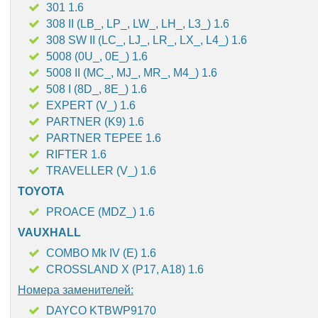
301 1.6
308 II (LB_, LP_, LW_, LH_, L3_) 1.6
308 SW II (LC_, LJ_, LR_, LX_, L4_) 1.6
5008 (0U_, 0E_) 1.6
5008 II (MC_, MJ_, MR_, M4_) 1.6
508 I (8D_, 8E_) 1.6
EXPERT (V_) 1.6
PARTNER (K9) 1.6
PARTNER TEPEE 1.6
RIFTER 1.6
TRAVELLER (V_) 1.6
TOYOTA
PROACE (MDZ_) 1.6
VAUXHALL
COMBO Mk IV (E) 1.6
CROSSLAND X (P17, A18) 1.6
Номера заменителей:
DAYCO KTBWP9170