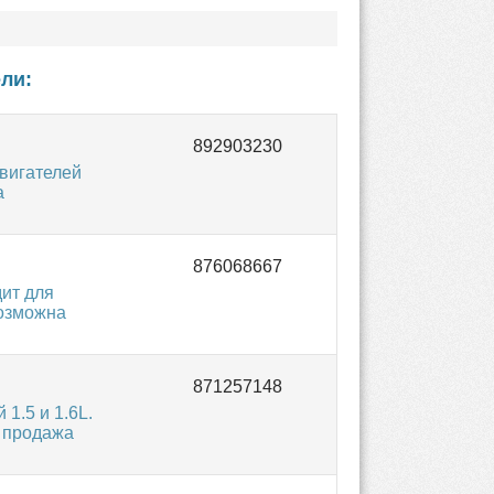
ли:
вигателей
а
дит для
 Возможна
1.5 и 1.6L.
а продажа