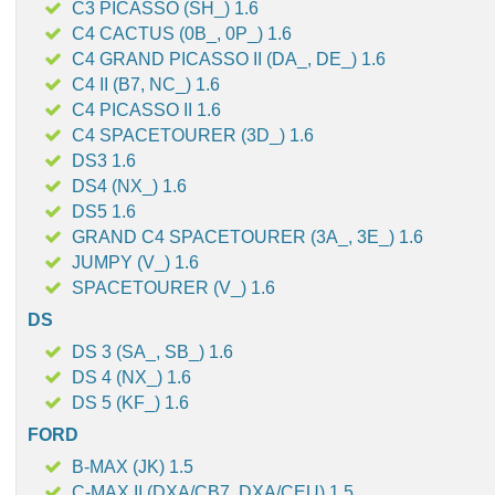
C3 PICASSO (SH_) 1.6
C4 CACTUS (0B_, 0P_) 1.6
C4 GRAND PICASSO II (DA_, DE_) 1.6
C4 II (B7, NC_) 1.6
C4 PICASSO II 1.6
C4 SPACETOURER (3D_) 1.6
DS3 1.6
DS4 (NX_) 1.6
DS5 1.6
GRAND C4 SPACETOURER (3A_, 3E_) 1.6
JUMPY (V_) 1.6
SPACETOURER (V_) 1.6
DS
DS 3 (SA_, SB_) 1.6
DS 4 (NX_) 1.6
DS 5 (KF_) 1.6
FORD
B-MAX (JK) 1.5
C-MAX II (DXA/CB7, DXA/CEU) 1.5