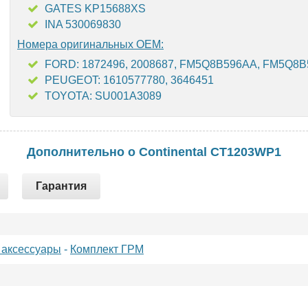
GATES KP15688XS
INA 530069830
Номера оригинальных OEM:
FORD: 1872496, 2008687, FM5Q8B596AA, FM5Q8
PEUGEOT: 1610577780, 3646451
TOYOTA: SU001A3089
Дополнительно о Continental CT1203WP1
Гарантия
 аксессуары
-
Комплект ГРМ