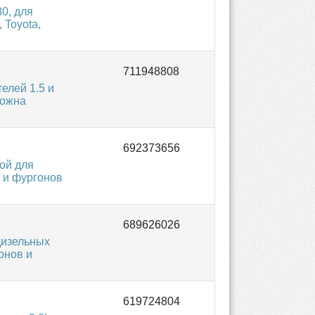
0, для
 Toyota,
елей 1.5 и
можна
ой для
й и фургонов
дизельных
онов и