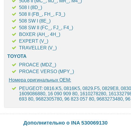
5008 II (MC_, MJ_, MR_, M4_)
508 I (8D_)
508 II (FB_, FH_, F3_)
508 SW I (8E_)
508 SW II (FC_, FJ_, F4_)
BOXER (AH_, 4H_)
EXPERT (V_)
TRAVELLER (V_)
TOYOTA
PROACE (MDZ_)
PROACE VERSO (MPY_)
Номера оригинальных OEM:
PEUGEOT: 0816.K5, 0816K5, 0829.F5, 0829E8, 0830.
1609086880, 16 090 909 80, 1610278280, 1613327980
693 80, 9682305780, 96 823 057 80, 9683273480, 96
Дополнительно о INA 530069130