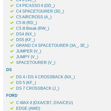
C4 PICASSO II (DD_)
C4 SPACETOURER (3D_)
C5 AIRCROSS (A_)
C5 III (RD_)
C5 III Break (RW_)
DS4 (NX_)
DS5 (KF_)
GRAND C4 SPACETOURER (3A_, 3E_)
JUMPER (V_)
JUMPY (V_)
SPACETOURER (V_)
DS
DS 4 / DS 4 CROSSBACK (NX_)
DS 5 (KF_)
DS 7 CROSSBACK (J_)
FORD
C-MAX II (DXA/CB7, DXA/CEU)
EDGE (AWD)