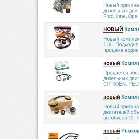
Новый оригина
дизельных двиг
Ford, Inne, Opel.
НОВЫЙ
Компл
Новый комплект
1.6L. Подходит
продажа водян
новый
Компле
Продается абс
дизельных двиг
CITROEN, PEUG
новый
Компле
Новый оригина
двигателей объ
автобусов CIT
новый
Ремком