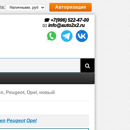
та:
Авторизация
☎ +7(996) 522-47-00
📧
info@auto2x2.ru
n, Peugeot, Opel, новый
oen
Peugeot
Opel