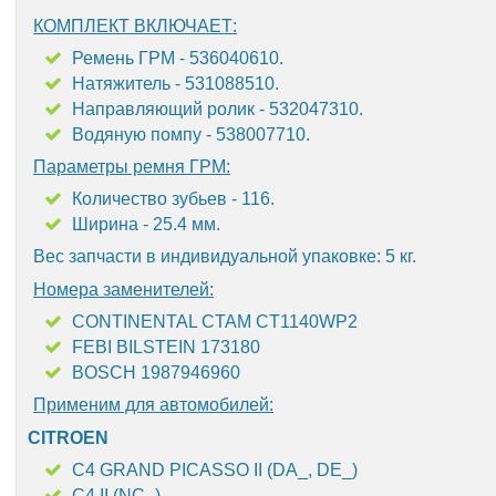
КОМПЛЕКТ ВКЛЮЧАЕТ:
Ремень ГРМ - 536040610.
Натяжитель - 531088510.
Направляющий ролик - 532047310.
Водяную помпу - 538007710.
Параметры ремня ГРМ:
Количество зубьев - 116.
Ширина - 25.4 мм.
Вес запчасти в индивидуальной упаковке: 5 кг.
Номера заменителей:
CONTINENTAL CTAM CT1140WP2
FEBI BILSTEIN 173180
BOSCH 1987946960
Применим для автомобилей:
CITROEN
C4 GRAND PICASSO II (DA_, DE_)
C4 II (NC_)