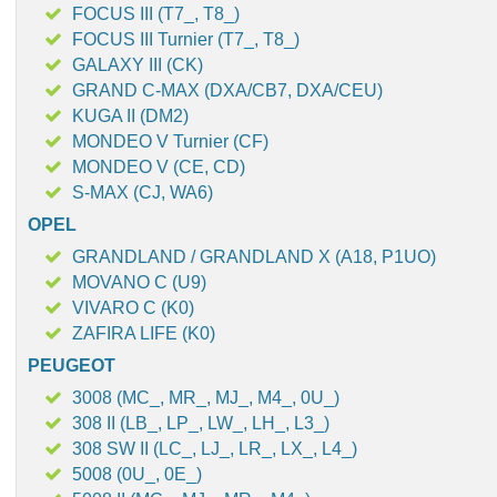
FOCUS III (T7_, T8_)
FOCUS III Turnier (T7_, T8_)
GALAXY III (CK)
GRAND C-MAX (DXA/CB7, DXA/CEU)
KUGA II (DM2)
MONDEO V Turnier (CF)
MONDEO V (CE, CD)
S-MAX (CJ, WA6)
OPEL
GRANDLAND / GRANDLAND X (A18, P1UO)
MOVANO C (U9)
VIVARO C (K0)
ZAFIRA LIFE (K0)
PEUGEOT
3008 (MC_, MR_, MJ_, M4_, 0U_)
308 II (LB_, LP_, LW_, LH_, L3_)
308 SW II (LC_, LJ_, LR_, LX_, L4_)
5008 (0U_, 0E_)