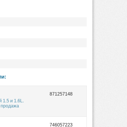
ли:
1.5 и 1.6L.
а продажа