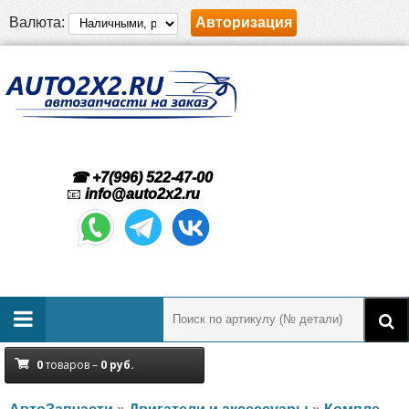
Валюта:
Авторизация
☎ +7(996) 522-47-00
📧
info@auto2x2.ru
0
товаров –
0
руб.