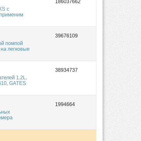
XS с
 применим
ой помпой
 на легковые
телей 1.2L.
0410, GATES
ьных
омера