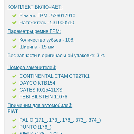
КОМПЛЕКТ ВКЛЮЧАЕТ:
Ремень ГРМ - 536017910.
Натяжитель - 531000510.
Параметры ремня ГРМ:
Количество зубьев - 108.
Ширина - 15 мм.
Вес запчасти в оригинальной упаковке: 3 кг.
Номера заменителей:
CONTINENTAL CTAM CT927K1
DAYCO KTB154
GATES K015411XS
FEBI BILSTEIN 11076
Применим для автомобилей:
FIAT
PALIO (171_, 173_, 178_, 373_, 374_)
PUNTO (176_)
SIENA (178_, 172_)