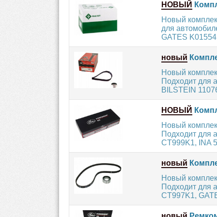
НОВЫЙ
Компл
Новый комплект
для автомобил
GATES K015545
новый
Компле
Новый комплек
Подходит для а
BILSTEIN 11076 
НОВЫЙ
Компл
Новый комплект
Подходит для 
CT999K1, INA 5
новый
Компле
Новый комплект
Подходит для 
CT997K1, GATE
новый
Ремком