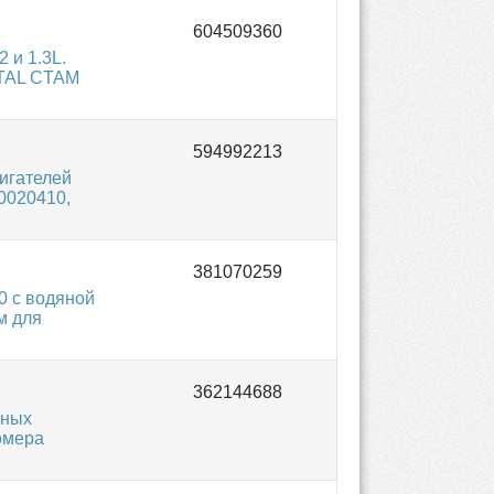
 и 1.3L.
NTAL CTAM
игателей
30020410,
0 с водяной
м для
ьных
омера