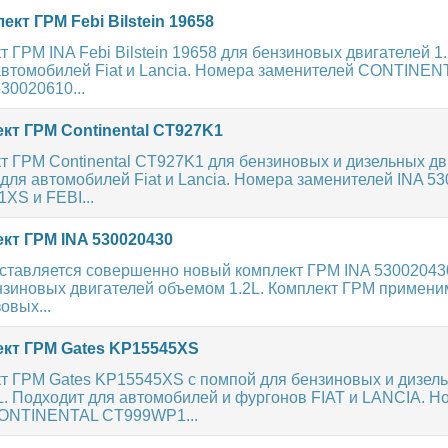
кт ГРМ Febi Bilstein 19658
 ГРМ INA Febi Bilstein 19658 для бензиновых двигателей 1.2
автомобилей Fiat и Lancia. Номера заменителей CONTINE
30020610...
кт ГРМ Continental CT927K1
т ГРМ Continental CT927K1 для бензиновых и дизельных дв
 для автомобилей Fiat и Lancia. Номера заменителей INA 5
XS и FEBI...
кт ГРМ INA 530020430
ставляется совершенно новый комплект ГРМ INA 53002043
нзиновых двигателей объемом 1.2L. Комплект ГРМ примени
овых...
кт ГРМ Gates KP15545XS
т ГРМ Gates KP15545XS с помпой для бензиновых и дизел
L. Подходит для автомобилей и фургонов FIAT и LANCIA. Н
CONTINENTAL CT999WP1...