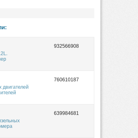
ли:
2L.
мер
х двигателей
нителей
изельных
омера