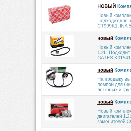
НОВЫЙ
Компле
Новый комплект
Подходит для 
CT999K1, INA 5
новый
Компле
Новый комплек
1.2L. Подходит
GATES K015411
новый
Компле
На продажу вы
помпой для бе
легковых и груз
новый
Компле
Новый комплек
двигателей 1.2
заменителей 