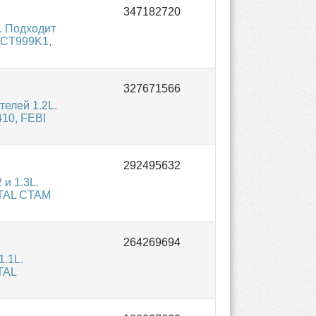
. Подходит
 CT999K1,
елей 1.2L.
410, FEBI
и 1.3L.
NTAL CTAM
1.1L.
TAL