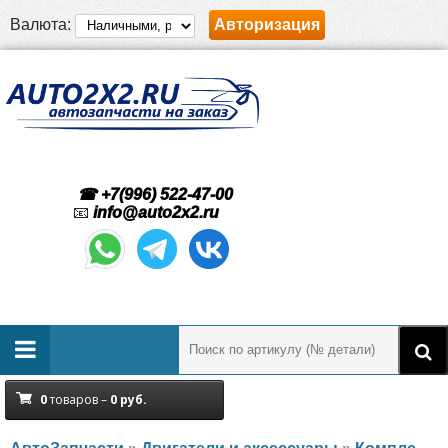
Валюта:
Авторизация
☎ +7(996) 522-47-00
📧
info@auto2x2.ru
0
товаров –
0
руб.