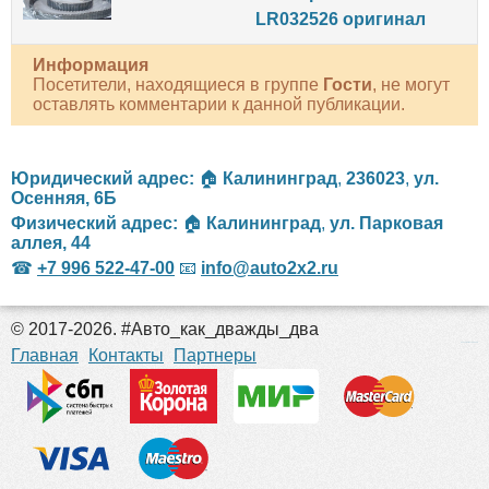
LR032526 оригинал
Информация
Посетители, находящиеся в группе
Гости
, не могут
оставлять комментарии к данной публикации.
Юридический адрес:
🏠
Калининград
,
236023
,
ул.
Осенняя, 6Б
Физический адрес:
🏠
Калининград
,
ул. Парковая
аллея, 44
☎
+7 996 522-47-00
📧
info@auto2x2.ru
© 2017-2026. #Авто_как_дважды_два
российские сериалы
Главная
Контакты
Партнеры