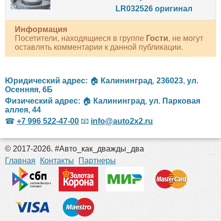
LR032526 оригинал
Информация
Посетители, находящиеся в группе
Гости
, не могут
оставлять комментарии к данной публикации.
Юридический адрес:
🏠
Калининград
,
236023
,
ул.
Осенняя, 6Б
Физический адрес:
🏠
Калининград
,
ул. Парковая
аллея, 44
☎
+7 996 522-47-00
📧
info@auto2x2.ru
© 2017-2026. #Авто_как_дважды_два
российские сериалы
Главная
Контакты
Партнеры