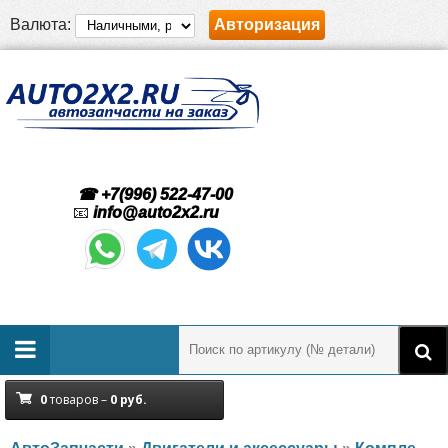
Валюта:
Авторизация
☎ +7(996) 522-47-00
📧
info@auto2x2.ru
0
товаров –
0
руб.