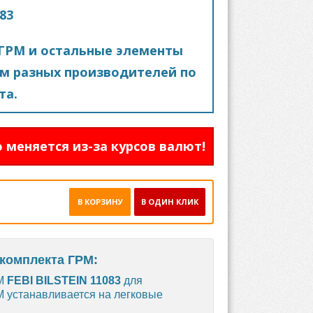
083
ГРМ и остальные элементы
м разных производителей по
та.
 меняется из-за курсов валют!
В КОРЗИНУ
В ОДИН КЛИК
е комплекта ГРМ:
М
FEBI BILSTEIN 11083
для
М устанавливается на легковые