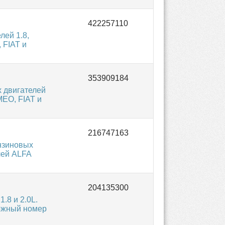
лей 1.8,
 FIAT и
 двигателей
MEO, FIAT и
нзиновых
лей ALFA
.8 и 2.0L.
ожный номер