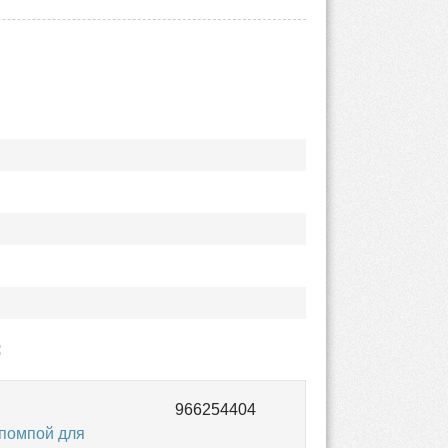
:
 помпой для