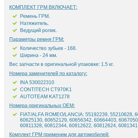
КОМПЛЕКТ ГРМ ВКЛЮЧАЕТ:
Ремень ГРМ.
Натяжитель.
Ведущий ролик.
Параметры ремня ГРМ:
Количество зубьев - 168.
Ширина - 24 мм.
Вес запчасти в оригинальной упаковке: 1.5 кг.
Номера заменителей по каталогу:
INA 530022310
CONTITECH CT970K1
AUTOTEAM KAT1278
Номера оригинальных OEM:
FIAT/ALFA ROMEO/LANCIA: 55192239, 55210628, 6
60625130, 60652129, 60656342, 60664403, 6067050
60811328, 60812344, 60812622, 60812624, 60813415
Комплект ГРМ применим для автомобилей: