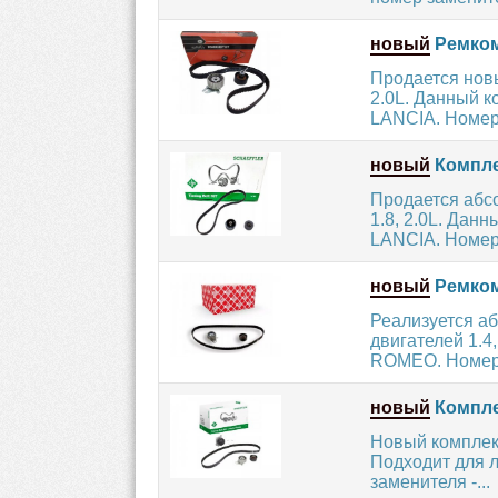
новый
Ремком
Продается нов
2.0L. Данный 
LANCIA. Номер 
новый
Компле
Продается абс
1.8, 2.0L. Дан
LANCIA. Номер.
новый
Ремкомп
Реализуется а
двигателей 1.4
ROMEO. Номер з
новый
Компле
Новый комплект
Подходит для 
заменителя -...