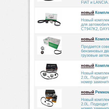
FIAT и LANCIA.
новый
Компле
Новый комплект
для автомобил
CT947K2, DAYC
новый
Компле
Продается сов
бензиновых дви
грузовые авто
новый
Компле
Новый комплек
2.0L. Подходи
номер заменител
новый
Ремком
Новый комплек
2.0L. Подходи
номер заменител