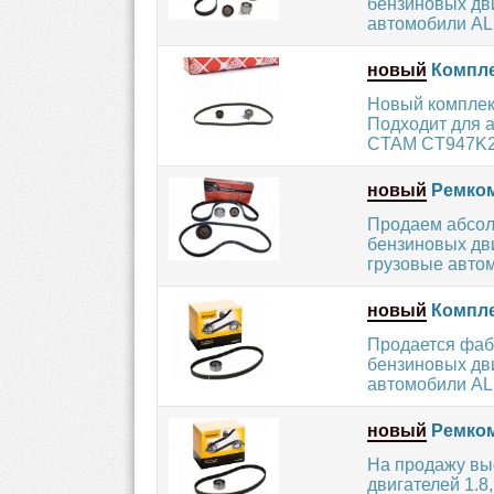
бензиновых дви
автомобили AL
новый
Комплек
Новый комплект
Подходит для 
CTAM CT947K2
новый
Ремком
Продаем абсол
бензиновых дви
грузовые авто
новый
Компле
Продается фаб
бензиновых дви
автомобили AL
новый
Ремком
На продажу вы
двигателей 1.8