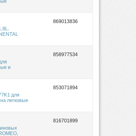
вые
.8L.
TINENTAL
для
вые и
77K1 для
 на легковые
зиновых
A ROMEO,