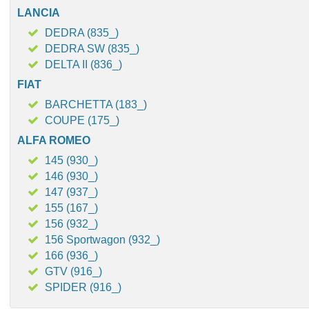
LANCIA
DEDRA (835_)
DEDRA SW (835_)
DELTA II (836_)
FIAT
BARCHETTA (183_)
COUPE (175_)
ALFA ROMEO
145 (930_)
146 (930_)
147 (937_)
155 (167_)
156 (932_)
156 Sportwagon (932_)
166 (936_)
GTV (916_)
SPIDER (916_)