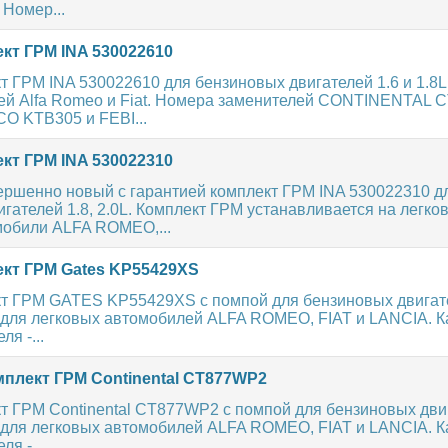
 Номер...
кт ГРМ INA 530022610
 ГРМ INA 530022610 для бензиновых двигателей 1.6 и 1.8L
ей Alfa Romeo и Fiat. Номера заменителей CONTINENTAL 
O KTB305 и FEBI...
кт ГРМ INA 530022310
ершенно новый с гарантией комплект ГРМ INA 530022310 д
гателей 1.8, 2.0L. Комплект ГРМ устанавливается на легко
мобили ALFA ROMEO,...
кт ГРМ Gates KP55429XS
т ГРМ GATES KP55429XS с помпой для бензиновых двигате
т для легковых автомобилей ALFA ROMEO, FIAT и LANCIA. 
я -...
плект ГРМ Continental CT877WP2
т ГРМ Continental CT877WP2 с помпой для бензиновых двиг
т для легковых автомобилей ALFA ROMEO, FIAT и LANCIA. 
я -...