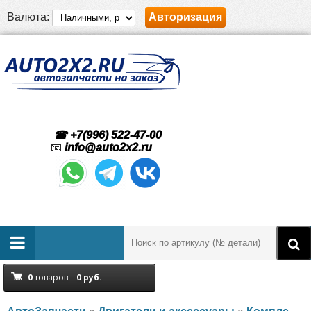
Валюта:
Авторизация
☎ +7(996) 522-47-00
📧
info@auto2x2.ru
0
товаров –
0
руб.