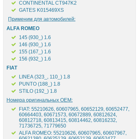
CONTINENTAL CT947K2
GATES K015469XS
Применим для автомобилей:
ALFA ROMEO
145 (930_) 1.6
146 (930_) 1.6
155 (167_) 1.6
156 (932_) 1.6
FIAT
LINEA (323_, 110_) 1.8
PUNTO (188_) 1.8
STILO (192_) 1.8
Номера оригинальных OEM:
FIAT: 55210626, 60607965, 60652129, 60652477,
60664403, 60671573, 60672889, 60812624,
60812718, 60813415, 60814462, 60816232,
71736725, 71779650
ALFA ROMEO: 55210626, 60607965, 60607967,
60621380, 60625129, 60652129, 60652477,