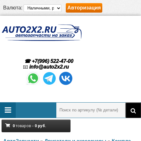
Валюта:
Авторизация
☎ +7(996) 522-47-00
📧
info@auto2x2.ru
0
товаров –
0
руб.