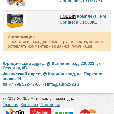
Contitech CT1115WP1
НОВЫЙ
Комплект ГРМ
Contitech CT503K1
Информация
Посетители, находящиеся в группе
Гости
, не могут
оставлять комментарии к данной публикации.
Юридический адрес:
🏠
Калининград
,
236023
,
ул.
Осенняя, 6Б
Физический адрес:
🏠
Калининград
,
ул. Парковая
аллея, 44
☎
+7 996 522-47-00
📧
info@auto2x2.ru
© 2017-2026. #Авто_как_дважды_два
российские сериалы
Главная
Контакты
Партнеры