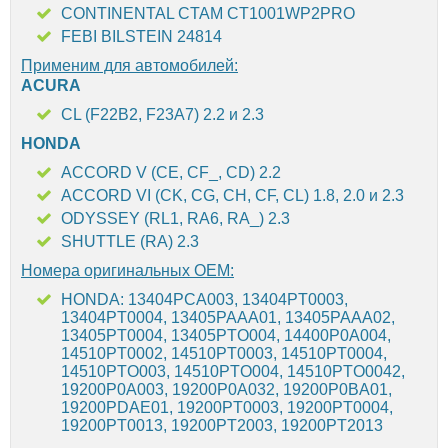
CONTINENTAL CTAM CT1001WP2PRO
FEBI BILSTEIN 24814
Применим для автомобилей:
ACURA
CL (F22B2, F23A7) 2.2 и 2.3
HONDA
ACCORD V (CE, CF_, CD) 2.2
ACCORD VI (CK, CG, CH, CF, CL) 1.8, 2.0 и 2.3
ODYSSEY (RL1, RA6, RA_) 2.3
SHUTTLE (RA) 2.3
Номера оригинальных OEM:
HONDA: 13404PCA003, 13404PT0003,
13404PT0004, 13405PAAA01, 13405PAAA02,
13405PT0004, 13405PTO004, 14400P0A004,
14510PT0002, 14510PT0003, 14510PT0004,
14510PTO003, 14510PTO004, 14510PTO0042,
19200P0A003, 19200P0A032, 19200P0BA01,
19200PDAE01, 19200PT0003, 19200PT0004,
19200PT0013, 19200PT2003, 19200PT2013