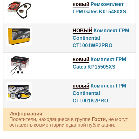
новый
Ремкомплект
ГРМ Gates K015480XS
НОВЫЙ
Комплект ГРМ
Continental
CT1001WP2PRO
новый
Комплект ГРМ
Gates KP15505XS
новый
Комплект ГРМ
Continental
CT1001K2PRO
Информация
Посетители, находящиеся в группе
Гости
, не могут
оставлять комментарии к данной публикации.