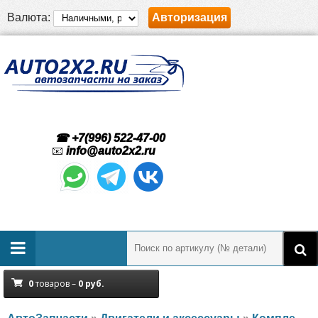
Валюта:
Авторизация
☎ +7(996) 522-47-00
📧
info@auto2x2.ru
0
товаров –
0
руб.