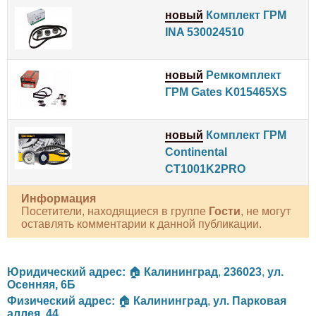
новый
Комплект ГРМ
INA 530024510
новый
Ремкомплект
ГРМ Gates K015465XS
новый
Комплект ГРМ
Continental
CT1001K2PRO
Информация
Посетители, находящиеся в группе
Гости
, не могут
оставлять комментарии к данной публикации.
Юридический адрес:
🏠
Калининград
,
236023
,
ул.
Осенняя, 6Б
Физический адрес:
🏠
Калининград
,
ул. Парковая
аллея, 44