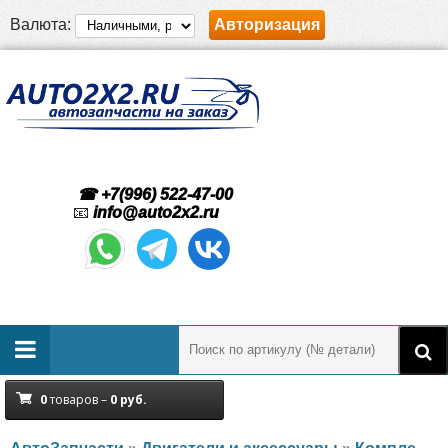
Валюта:
Авторизация
☎ +7(996) 522-47-00
📧
info@auto2x2.ru
0
товаров –
0
руб.