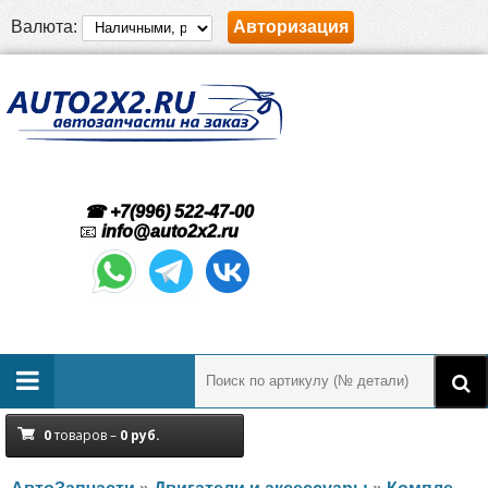
Валюта:
Авторизация
☎ +7(996) 522-47-00
📧
info@auto2x2.ru
0
товаров –
0
руб.