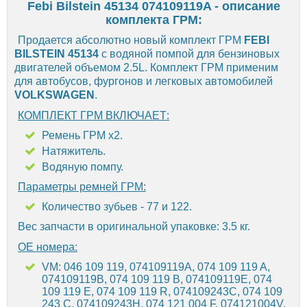
Febi Bilstein 45134 074109119A - описание
комплекта ГРМ:
Продается абсолютно новый комплект ГРМ
FEBI
BILSTEIN 45134
с водяной помпой для бензиновых
двигателей объемом 2.5L. Комплект ГРМ применим
для автобусов, фургонов и легковых автомобилей
VOLKSWAGEN
.
КОМПЛЕКТ ГРМ ВКЛЮЧАЕТ:
Ремень ГРМ х2.
Натяжитель.
Водяную помпу.
Параметры ремней ГРМ:
Количество зубьев - 77 и 122.
Вес запчасти в оригинальной упаковке: 3.5 кг.
OE номера:
VM: 046 109 119, 074109119A, 074 109 119 A,
074109119B, 074 109 119 B, 074109119E, 074
109 119 E, 074 109 119 R, 074109243C, 074 109
243 C, 074109243H, 074 121 004 F, 074121004V,