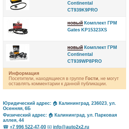
Continental
CT939K9PRO
новый
Комплект ГРМ
Gates KP15323XS
новый
Комплект ГРМ
Continental
CT939WP8PRO
Информация
Посетители, находящиеся в группе
Гости
, не могут
оставлять комментарии к данной публикации.
Юридический адрес:
🏠
Калининград
,
236023
,
ул.
Осенняя, 6Б
Физический адрес:
🏠
Калининград
,
ул. Парковая
аллея, 44
☎
+7 996 522-47-00
📧
info@auto2x2.ru