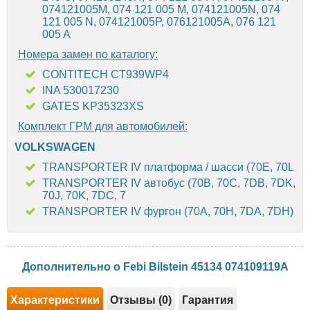
074121005M, 074 121 005 M, 074121005N, 074
121 005 N, 074121005P, 076121005A, 076 121
005 A
Номера замен по каталогу:
CONTITECH CT939WP4
INA 530017230
GATES KP35323XS
Комплект ГРМ для автомобилей:
VOLKSWAGEN
TRANSPORTER IV платформа / шасси (70E, 70L
TRANSPORTER IV автобус (70B, 70C, 7DB, 7DK,
70J, 70K, 7DC, 7
TRANSPORTER IV фургон (70A, 70H, 7DA, 7DH)
Дополнительно о Febi Bilstein 45134 074109119A
Характеристики
Отзывы (0)
Гарантия