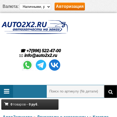
Валюта:
Авторизация
☎ +7(996) 522-47-00
📧
info@auto2x2.ru
0
товаров –
0
руб.