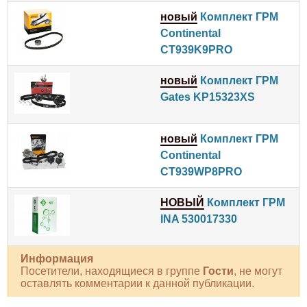
новый
Комплект ГРМ
Continental
CT939K9PRO
новый
Комплект ГРМ
Gates KP15323XS
новый
Комплект ГРМ
Continental
CT939WP8PRO
НОВЫЙ
Комплект ГРМ
INA 530017330
Информация
Посетители, находящиеся в группе
Гости
, не могут
оставлять комментарии к данной публикации.