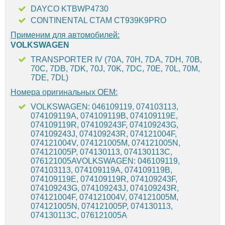
DAYCO KTBWP4730
CONTINENTAL CTAM CT939K9PRO
Применим для автомобилей:
VOLKSWAGEN
TRANSPORTER IV (70A, 70H, 7DA, 7DH, 70B,
70C, 7DB, 7DK, 70J, 70K, 7DC, 70E, 70L, 70M,
7DE, 7DL)
Номера оригинальных OEM:
VOLKSWAGEN: 046109119, 074103113,
074109119A, 074109119B, 074109119E,
074109119R, 074109243F, 074109243G,
074109243J, 074109243R, 074121004F,
074121004V, 074121005M, 074121005N,
074121005P, 074130113, 074130113C,
076121005AVOLKSWAGEN: 046109119,
074103113, 074109119A, 074109119B,
074109119E, 074109119R, 074109243F,
074109243G, 074109243J, 074109243R,
074121004F, 074121004V, 074121005M,
074121005N, 074121005P, 074130113,
074130113C, 076121005A