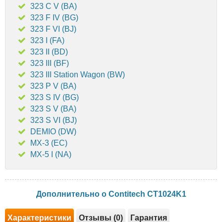
323 C V (BA)
323 F IV (BG)
323 F VI (BJ)
323 I (FA)
323 II (BD)
323 III (BF)
323 III Station Wagon (BW)
323 P V (BA)
323 S IV (BG)
323 S V (BA)
323 S VI (BJ)
DEMIO (DW)
MX-3 (EC)
MX-5 I (NA)
Дополнительно о Contitech CT1024K1
Характеристики
Отзывы (0)
Гарантия