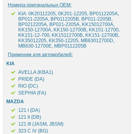
Номера оригинальных OEM:
KIA: 0K20112205, 0K201-12205, BP0112205A,
BP011-2205A, BP0112205B, BP011-2205B,
BP0212205A, BP021-2205A, KK15012700A,
KK150-12700A, KK150-12700B, KK151-12700,
KK151-12-700, KK15112700B, KK151-12700B,
KK35012205, KK350-12205, MB63012700D,
MB630-12700E, MBP0112205B
Применим для автомобилей:
KIA
AVELLA (KBA1)
PRIDE (DA)
RIO (DC)
SEPHIA (FA)
MAZDA
121 I (DA)
121 II (DB)
121 III (JASM, JBSM)
323 C IV (BG)