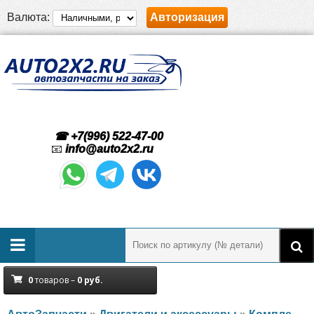
Валюта:
Авторизация
☎ +7(996) 522-47-00
📧
info@auto2x2.ru
0
товаров –
0
руб.