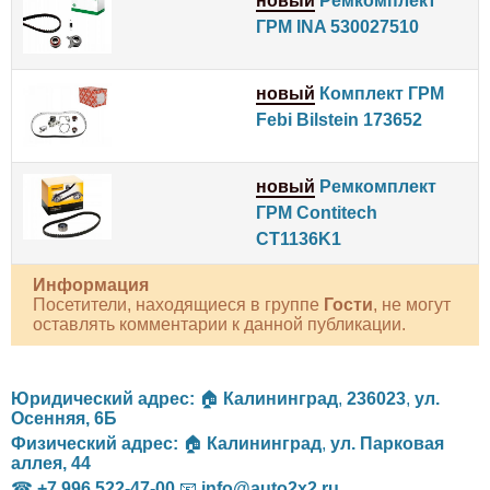
новый
Ремкомплект
ГРМ INA 530027510
новый
Комплект ГРМ
Febi Bilstein 173652
новый
Ремкомплект
ГРМ Contitech
CT1136K1
Информация
Посетители, находящиеся в группе
Гости
, не могут
оставлять комментарии к данной публикации.
Юридический адрес:
🏠
Калининград
,
236023
,
ул.
Осенняя, 6Б
Физический адрес:
🏠
Калининград
,
ул. Парковая
аллея, 44
☎
+7 996 522-47-00
📧
info@auto2x2.ru