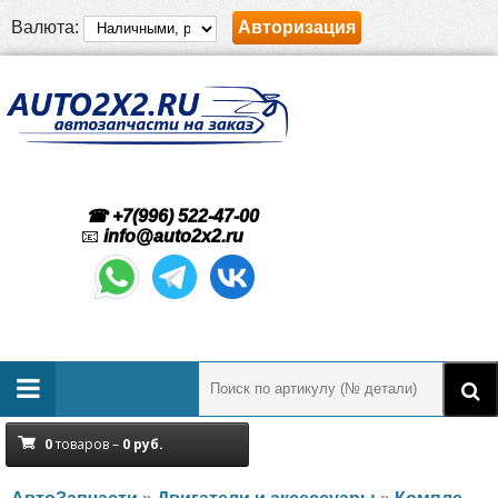
Валюта:
Авторизация
☎ +7(996) 522-47-00
📧
info@auto2x2.ru
0
товаров –
0
руб.