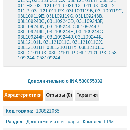
011 C, 03L 121 011 CX, 03L 121 011 H, 03L 121
011 HX, 03L 121 011 J, 03L 121 011 JX, 03L 121
011 P, 03L 121 011 PX, 03L109119B, 03L109119C,
03L109119E, 03L109119G, 03L109243B,
03L109243C, 03L109243D, 03L109243F,
03L109243N, 03L109244, 03L109244B,
03L109244D, 03L109244E, 03L109244G,
03L109244H, 03L109244J, 03L109244K,
03L121011, 03L121011C, 03L121011CX,
03L121011H, 03L121011HX, 03L121011J,
03L121011JX, 03L121011P, 03L121011PX, 058
109 244, 058109244
Дополнительно о INA 530055032
Характеристики
Отзывы (0)
Гарантия
Код товара:
198821065
Раздел:
Двигатели и аксессуары
-
Комплект ГРМ