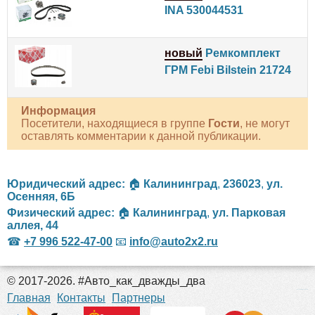
INA 530044531
новый
Ремкомплект
ГРМ Febi Bilstein 21724
Информация
Посетители, находящиеся в группе
Гости
, не могут
оставлять комментарии к данной публикации.
Юридический адрес:
🏠
Калининград
,
236023
,
ул.
Осенняя, 6Б
Физический адрес:
🏠
Калининград
,
ул. Парковая
аллея, 44
☎
+7 996 522-47-00
📧
info@auto2x2.ru
© 2017-2026. #Авто_как_дважды_два
российские сериалы
Главная
Контакты
Партнеры