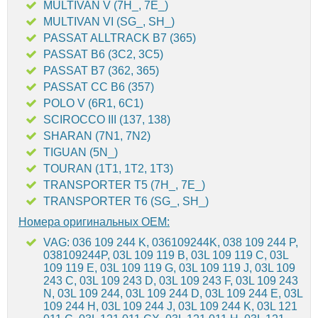
MULTIVAN V (7H_, 7E_)
MULTIVAN VI (SG_, SH_)
PASSAT ALLTRACK B7 (365)
PASSAT B6 (3C2, 3C5)
PASSAT B7 (362, 365)
PASSAT CC B6 (357)
POLO V (6R1, 6C1)
SCIROCCO III (137, 138)
SHARAN (7N1, 7N2)
TIGUAN (5N_)
TOURAN (1T1, 1T2, 1T3)
TRANSPORTER T5 (7H_, 7E_)
TRANSPORTER T6 (SG_, SH_)
Номера оригинальных OEM:
VAG: 036 109 244 K, 036109244K, 038 109 244 P,
038109244P, 03L 109 119 B, 03L 109 119 C, 03L
109 119 E, 03L 109 119 G, 03L 109 119 J, 03L 109
243 C, 03L 109 243 D, 03L 109 243 F, 03L 109 243
N, 03L 109 244, 03L 109 244 D, 03L 109 244 E, 03L
109 244 H, 03L 109 244 J, 03L 109 244 K, 03L 121