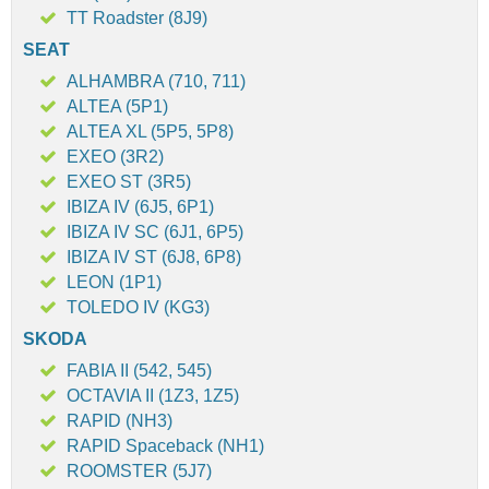
TT Roadster (8J9)
SEAT
ALHAMBRA (710, 711)
ALTEA (5P1)
ALTEA XL (5P5, 5P8)
EXEO (3R2)
EXEO ST (3R5)
IBIZA IV (6J5, 6P1)
IBIZA IV SC (6J1, 6P5)
IBIZA IV ST (6J8, 6P8)
LEON (1P1)
TOLEDO IV (KG3)
SKODA
FABIA II (542, 545)
OCTAVIA II (1Z3, 1Z5)
RAPID (NH3)
RAPID Spaceback (NH1)
ROOMSTER (5J7)