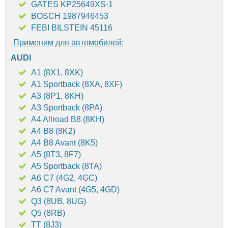
GATES KP25649XS-1
BOSCH 1987946453
FEBI BILSTEIN 45116
Применим для автомобилей:
AUDI
A1 (8X1, 8XK)
A1 Sportback (8XA, 8XF)
A3 (8P1, 8KH)
A3 Sportback (8PA)
A4 Allroad B8 (8KH)
A4 B8 (8K2)
A4 B8 Avant (8K5)
A5 (8T3, 8F7)
A5 Sportback (8TA)
A6 C7 (4G2, 4GC)
A6 C7 Avant (4G5, 4GD)
Q3 (8UB, 8UG)
Q5 (8RB)
TT (8J3)