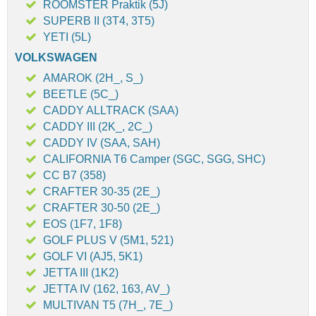
ROOMSTER Praktik (5J)
SUPERB II (3T4, 3T5)
YETI (5L)
VOLKSWAGEN
AMAROK (2H_, S_)
BEETLE (5C_)
CADDY ALLTRACK (SAA)
CADDY III (2K_, 2C_)
CADDY IV (SAA, SAH)
CALIFORNIA T6 Camper (SGC, SGG, SHC)
CC B7 (358)
CRAFTER 30-35 (2E_)
CRAFTER 30-50 (2E_)
EOS (1F7, 1F8)
GOLF PLUS V (5M1, 521)
GOLF VI (AJ5, 5K1)
JETTA III (1K2)
JETTA IV (162, 163, AV_)
MULTIVAN T5 (7H_, 7E_)