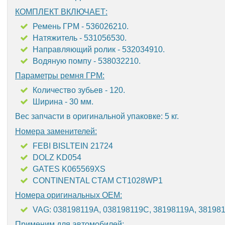
КОМПЛЕКТ ВКЛЮЧАЕТ:
Ремень ГРМ - 536026210.
Натяжитель - 531056530.
Направляющий ролик - 532034910.
Водяную помпу - 538032210.
Параметры ремня ГРМ:
Количество зубьев - 120.
Ширина - 30 мм.
Вес запчасти в оригинальной упаковке: 5 кг.
Номера заменителей:
FEBI BISLTEIN 21724
DOLZ KD054
GATES K065569XS
CONTINENTAL CTAM CT1028WP1
Номера оригинальных OEM:
VAG: 038198119A, 038198119C, 38198119A, 38198
Применим для автомобилей: