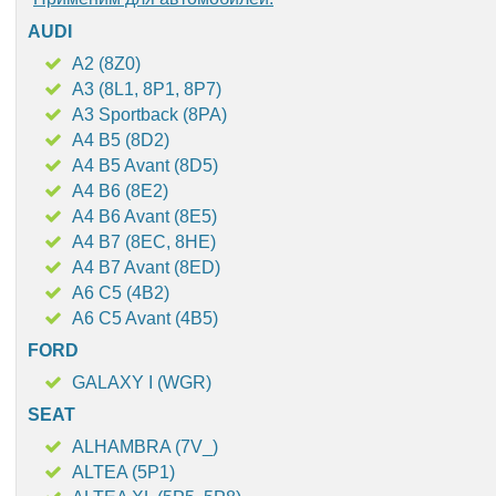
AUDI
A2 (8Z0)
A3 (8L1, 8P1, 8P7)
A3 Sportback (8PA)
A4 B5 (8D2)
A4 B5 Avant (8D5)
A4 B6 (8E2)
A4 B6 Avant (8E5)
A4 B7 (8EC, 8HE)
A4 B7 Avant (8ED)
A6 C5 (4B2)
A6 C5 Avant (4B5)
FORD
GALAXY I (WGR)
SEAT
ALHAMBRA (7V_)
ALTEA (5P1)