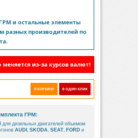
ГРМ и остальные элементы
м разных производителей по
та.
 меняется из-за курсов валют!
В КОРЗИНУ
В ОДИН КЛИК
омплекта ГРМ:
 для дизельных двигателей объемом
ургонов
AUDI
,
SKODA
,
SEAT
,
FORD
и