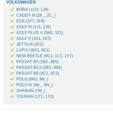
VOLKSWAGEN
BORA I (1J2, 1J6)
CADDY III (2K_, 2C_)
EOS (1F7, 1F8)
GOLF IV (1J1, 1J5)
GOLF PLUS V (5M1, 521)
GOLF V (1K1, 1K5)
JETTA III (1K2)
LUPO I (6X1, 6E1)
NEW BEETLE (9C1, 1C1, 1Y7)
PASSAT B5 (3B2, 3B5)
PASSAT B5.5 (3B3, 3B6)
PASSAT B6 (3C2, 3C5)
POLO (6N2, 9N_)
POLO IV (9A_, 9N_)
SHARAN (7M_)
TOURAN (1T1, 1T2)