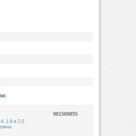
ли:
, 1.9 и 2.0
можна