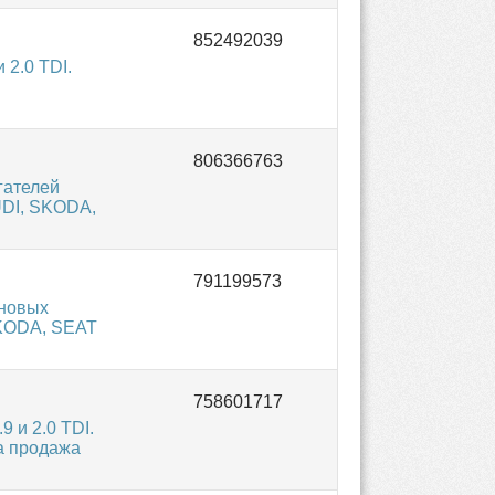
 2.0 TDI.
гателей
UDI, SKODA,
иновых
SKODA, SEAT
 и 2.0 TDI.
на продажа