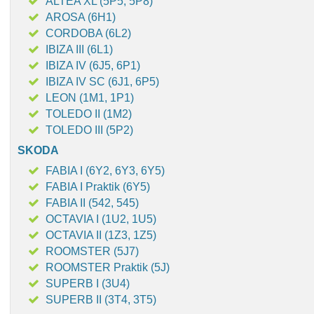
ALTEA XL (5P5, 5P8)
AROSA (6H1)
CORDOBA (6L2)
IBIZA III (6L1)
IBIZA IV (6J5, 6P1)
IBIZA IV SC (6J1, 6P5)
LEON (1M1, 1P1)
TOLEDO II (1M2)
TOLEDO III (5P2)
SKODA
FABIA I (6Y2, 6Y3, 6Y5)
FABIA I Praktik (6Y5)
FABIA II (542, 545)
OCTAVIA I (1U2, 1U5)
OCTAVIA II (1Z3, 1Z5)
ROOMSTER (5J7)
ROOMSTER Praktik (5J)
SUPERB I (3U4)
SUPERB II (3T4, 3T5)