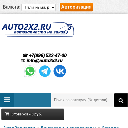
Валюта:
Авторизация
☎ +7(996) 522-47-00
📧
info@auto2x2.ru
0
товаров –
0
руб.