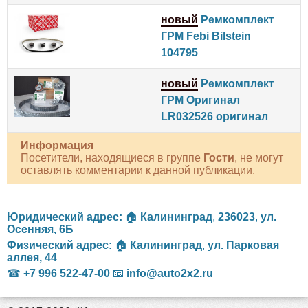
новый
Ремкомплект
ГРМ Febi Bilstein
104795
новый
Ремкомплект
ГРМ Оригинал
LR032526 оригинал
Информация
Посетители, находящиеся в группе
Гости
, не могут
оставлять комментарии к данной публикации.
Юридический адрес:
🏠
Калининград
,
236023
,
ул.
Осенняя, 6Б
Физический адрес:
🏠
Калининград
,
ул. Парковая
аллея, 44
☎
+7 996 522-47-00
📧
info@auto2x2.ru