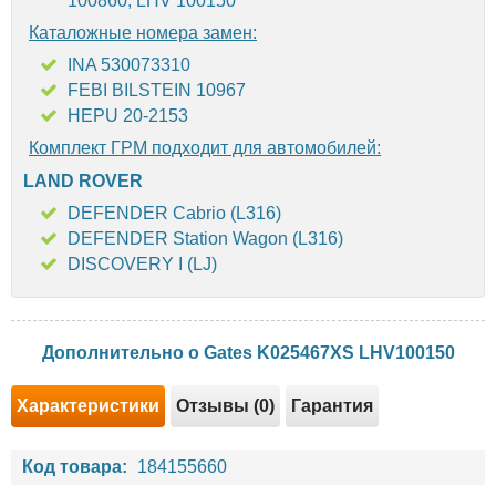
100860, LHV 100150
Каталожные номера замен:
INA 530073310
FEBI BILSTEIN 10967
HEPU 20-2153
Комплект ГРМ подходит для автомобилей:
LAND ROVER
DEFENDER Cabrio (L316)
DEFENDER Station Wagon (L316)
DISCOVERY I (LJ)
Дополнительно о Gates K025467XS LHV100150
Характеристики
Отзывы (0)
Гарантия
Код товара:
184155660