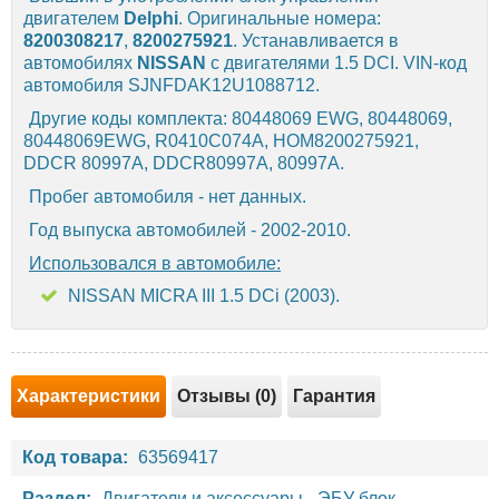
двигателем
Delphi
. Оригинальные номера:
8200308217
,
8200275921
. Устанавливается в
автомобилях
NISSAN
с двигателями 1.5 DCI. VIN-код
автомобиля SJNFDAK12U1088712.
Другие коды комплекта: 80448069 EWG, 80448069,
80448069EWG, R0410C074A, HOM8200275921,
DDCR 80997A, DDCR80997A, 80997A.
Пробег автомобиля - нет данных.
Год выпуска автомобилей - 2002-2010.
Использовался в автомобиле:
NISSAN MICRA III 1.5 DCi (2003).
Характеристики
Отзывы (0)
Гарантия
Код товара:
63569417
Раздел:
Двигатели и аксессуары
-
ЭБУ блок