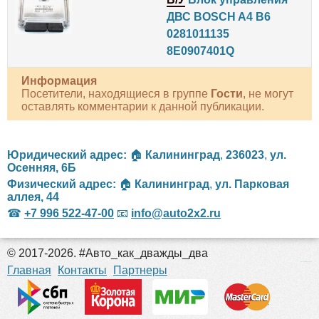
ДВС BOSCH A4 B6
0281011135
8E0907401Q
Информация
Посетители, находящиеся в группе
Гости
, не могут
оставлять комментарии к данной публикации.
Юридический адрес:
🏠
Калининград
,
236023
,
ул.
Осенняя, 6Б
Физический адрес:
🏠
Калининград
,
ул. Парковая
аллея, 44
☎
+7 996 522-47-00
📧
info@auto2x2.ru
© 2017-2026. #Авто_как_дважды_два
российские сериалы
Главная
Контакты
Партнеры