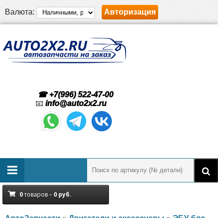
Валюта:
Авторизация
☎ +7(996) 522-47-00
📧
info@auto2x2.ru
0
товаров –
0
руб.