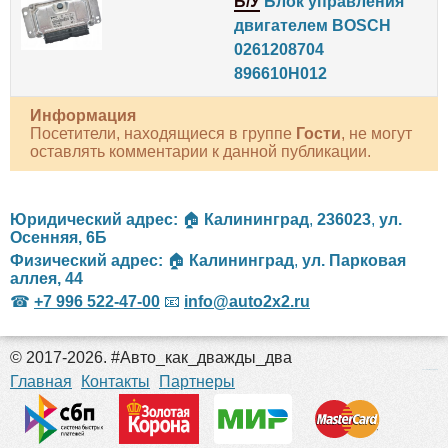
Б/У
Блок управления
двигателем BOSCH
0261208704
896610H012
Информация
Посетители, находящиеся в группе
Гости
, не могут
оставлять комментарии к данной публикации.
Юридический адрес:
🏠
Калининград
,
236023
,
ул.
Осенняя, 6Б
Физический адрес:
🏠
Калининград
,
ул. Парковая
аллея, 44
☎
+7 996 522-47-00
📧
info@auto2x2.ru
© 2017-2026. #Авто_как_дважды_два
российские сериалы
Главная
Контакты
Партнеры