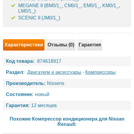
MEGANE II (BM0/1_, CM0/1_, EM0/1_, KM0/1_,
LM0/1_)
SCENIC II (JM0/1_)
Характеристики
Отзывы (0)
Гарантия
Код товара:
874618917
Раздел:
Двигатели и аксессуары
-
Компрессоры
Производитель:
Nissens
Состояние:
новый
Гарантия:
12 месяцев
Похожие Компрессор кондиционера для
Nissan
Renault
: