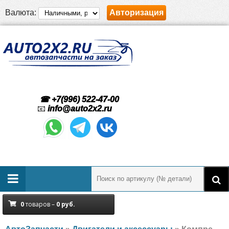
Валюта:
Авторизация
☎ +7(996) 522-47-00
📧
info@auto2x2.ru
0
товаров –
0
руб.