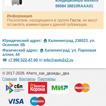
кондиционера Nissens
89084 38810RAAA01
Информация
Посетители, находящиеся в группе
Гости
, не могут
оставлять комментарии к данной публикации.
Юридический адрес:
🏠
Калининград
,
236023
,
ул.
Осенняя, 6Б
Физический адрес:
🏠
Калининград
,
ул. Парковая
аллея, 44
☎
+7 996 522-47-00
📧
info@auto2x2.ru
© 2017-2026. #Авто_как_дважды_два
российские сериалы
Главная
Контакты
Партнеры