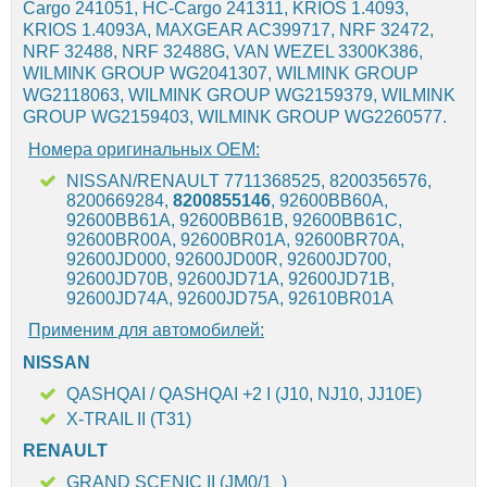
Cargo 241051, HC-Cargo 241311, KRIOS 1.4093,
KRIOS 1.4093A, MAXGEAR AC399717, NRF 32472,
NRF 32488, NRF 32488G, VAN WEZEL 3300K386,
WILMINK GROUP WG2041307, WILMINK GROUP
WG2118063, WILMINK GROUP WG2159379, WILMINK
GROUP WG2159403, WILMINK GROUP WG2260577.
Номера оригинальных OEM:
NISSAN/RENAULT 7711368525, 8200356576,
8200669284,
8200855146
, 92600BB60A,
92600BB61A, 92600BB61B, 92600BB61C,
92600BR00A, 92600BR01A, 92600BR70A,
92600JD000, 92600JD00R, 92600JD700,
92600JD70B, 92600JD71A, 92600JD71B,
92600JD74A, 92600JD75A, 92610BR01A
Применим для автомобилей:
NISSAN
QASHQAI / QASHQAI +2 I (J10, NJ10, JJ10E)
X-TRAIL II (T31)
RENAULT
GRAND SCENIC II (JM0/1_)