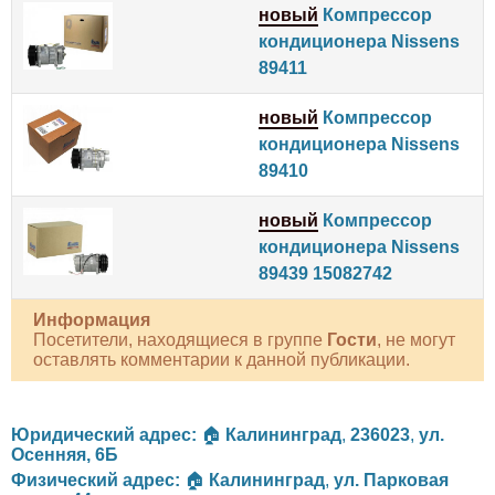
новый
Компрессор
кондиционера Nissens
89411
новый
Компрессор
кондиционера Nissens
89410
новый
Компрессор
кондиционера Nissens
89439 15082742
Информация
Посетители, находящиеся в группе
Гости
, не могут
оставлять комментарии к данной публикации.
Юридический адрес:
🏠
Калининград
,
236023
,
ул.
Осенняя, 6Б
Физический адрес:
🏠
Калининград
,
ул. Парковая