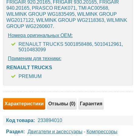
FRIGAIR 920.20165, FRIGAIR 930.20165, FRIGAIR
940.20165, PRASCO REAK071, TMI AC00568,
WILMINK GROUP WG1835495, WILMINK GROUP
WG2017122, WILMINK GROUP WG2118363, WILMINK
GROUP WG2260607.
Номера оригинальных OEM:
RENAULT TRUCKS 5001858486, 5010412961,
5010483099
Применим для техники:
RENAULT TRUCKS
PREMIUM
Характеристики
Отзывы (0)
Гарантия
Код товара:
233894010
Раздел:
Двигатели и аксессуары
-
Компрессоры