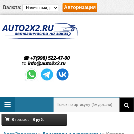
Валюта:
Авторизация
☎ +7(996) 522-47-00
📧
info@auto2x2.ru
0
товаров –
0
руб.