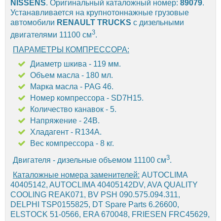
NISSENS
. Оригинальный каталожный номер:
89079
.
Устанавливается на крупнотоннажные грузовые
автомобили
RENAULT TRUCKS
с дизельными
3
двигателями 11100 см
.
ПАРАМЕТРЫ КОМПРЕССОРА:
Диаметр шкива - 119 мм.
Объем масла - 180 мл.
Марка масла - PAG 46.
Номер компрессора - SD7H15.
Количество канавок - 5.
Напряжение - 24В.
Хладагент - R134A.
Вес компрессора - 8 кг.
3
Двигателя - дизельные объемом 11100 см
.
Каталожные номера заменителей:
AUTOCLIMA
40405142, AUTOCLIMA 40405142DV, AVA QUALITY
COOLING REAK071, BV PSH 090.575.094.311,
DELPHI TSP0155825, DT Spare Parts 6.26600,
ELSTOCK 51-0566, ERA 670048, FRIESEN FRC45629,