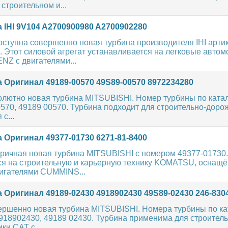
строительном и...
 IHI 9V104 A2700900980 A2700902280
ступна совершенно новая турбина производителя IHI арти
. Этот силовой агрегат устанавливается на легковые авто
 с двигателями...
 Оригинал 49189-00570 49S89-00570 8972234280
лютно новая турбина MITSUBISHI. Номер турбины по катал
570, 49189 00570. Турбина подходит для строительно-доро
с...
 Оригинал 49377-01730 6271-81-8400
ричная новая турбина MITSUBISHI с номером 49377-01730.
ся на строительную и карьерную технику KOMATSU, оснащ
игателями CUMMINS...
 Оригинал 49189-02430 4918902430 49S89-02430 246-830
ершенно новая турбина MITSUBISHI. Номера турбины по ка
918902430, 49189 02430. Турбина применима для строитель
ки CAT с...