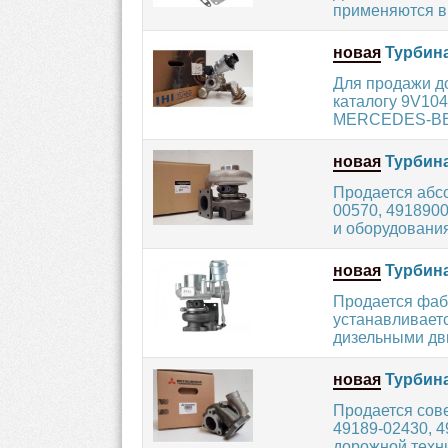
применяются в 
новая
Турбина
Для продажи до
каталогу 9V104
MERCEDES-BENZ
новая
Турбина
Продается абсо
00570, 4918900
и оборудования 
новая
Турбина
Продается фаб
устанавливает
дизельными дв
новая
Турбина
Продается сов
49189-02430, 4
дорожной техни