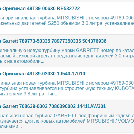
 Оригинал 49T89-00630 RE532722
ая оригинальная турбина MITSUBISHI с номером 49T89-006
изельных двигателей S250 объемом 3.0 литра, устанавлив
 Garrett 789773-50335 78977350335 504376936
игинальную новую турбину марки GARRETT номер по катало
аемый силовой агрегат предназначен для дизелей 3.0 литр
ых на автомобили...
 Оригинал 49T89-03030 1J540-17010
гинальная новая турбина MITSUBISHI с номером 49T89-030
турбина устанавливается на строительную технику KUBOTA
гателями 3.8 литра. Тип...
 Garrett 708639-0002 7086390002 14411AW301
инальная новая турбина GARRETT под фабричным кодом: 7
азначается для легковых автомобилей MITSUBISHI / VOLV
ельными...