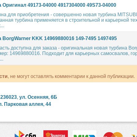
 Оригинал 49173-04000 4917304000 49S73-04000
пна для приобретения - совершенно новая турбина MITSUBI
анная турбина применяется в строительной и карьерной те
..
 BorgWarner KKK 14969880016 149-7495 1497495
асть доступна для заказа - оригинальная новая турбина Bo
ер: 14969880016. Подходит для карьерных самосвалов, г
..
сти
, не могут оставлять комментарии к данной публикации.
,
236023
,
ул. Осенняя, 6Б
л. Парковая аллея, 44