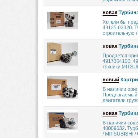
новая
Турбина
Хотели бы пре
49135-03320. Т
строительную те
новая
Турбина
Продается ори
4917304100, 4
техники MITSUB
новый
Картри
В наличии ори
Предлагаемый 
двигатели грузо
новая
Турбина
В наличии сов
40009632. Тур
/ MITSUBISHI / 