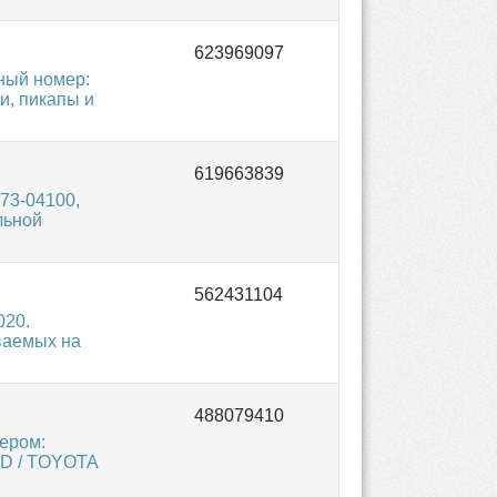
ный номер:
и, пикапы и
73-04100,
льной
020.
ваемых на
ером:
RD / TOYOTA