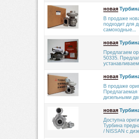
новая
Турбина
В продаже нов
подходит для д
самоходные...
новая
Турбина
Предлагаем ор
50335. Предлаг
устанавливаем
новая
Турбина
В продаже ори
Предлагаемая 
дизельными дви
новая
Турбина
Доступна ориг
Турбина предн
/ NISSAN с диз