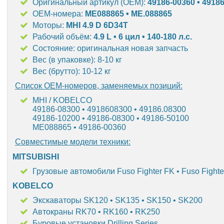
Оригинальный артикул (OEM):
49186-00360
• 4918
OEM-номера:
ME088865
•
ME.088865
Моторы:
MHI 4.9 D 6D34T
Рабочий объём:
4.9 L • 6 цил • 140-180 л.с.
Состояние: оригинальная новая запчасть
Вес (в упаковке): 8-10 кг
Вес (брутто): 10-12 кг
Список OEM-номеров, заменяемых позиций:
MHI / KOBELCO
49186-08300 • 4918608300 • 49186.08300
49186-10200 • 49186-08300 • 49186-50100
ME088865 • 49186-00360
Совместимые модели техники:
MITSUBISHI
Грузовые автомобили Fuso Fighter FK • Fuso Fighte
KOBELCO
Экскаваторы SK120 • SK135 • SK150 • SK200
Автокраны RK70 • RK160 • RK250
Буровые установки Drilling Series