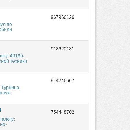
кул по
мобили
огу: 49189-
жной техники
 Турбина
ённую
4
талогу:
но-