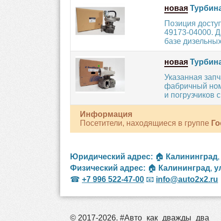
новая
Турбина
Позиция досту
49173-04000. Д
базе дизельных.
новая
Турбина
Указанная запч
фабричный ном
и погрузчиков с.
Информация
Посетители, находящиеся в группе
Го
Юридический адрес:
🏠
Калининград
Физический адрес:
🏠
Калининград
,
у
☎
+7 996 522-47-00
📧
info@auto2x2.ru
© 2017-2026. #Авто_как_дважды_два