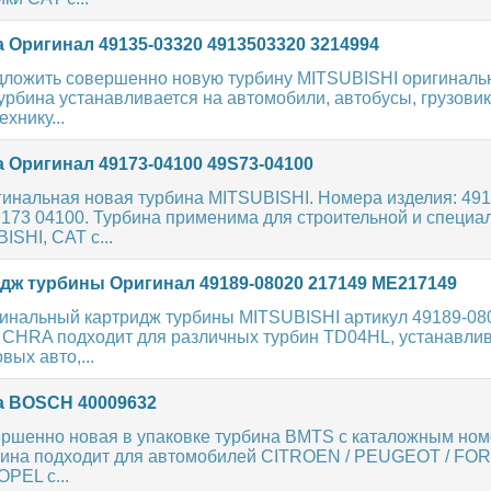
 Оригинал 49135-03320 4913503320 3214994
дложить совершенно новую турбину MITSUBISHI оригиналь
урбина устанавливается на автомобили, автобусы, грузовик
хнику...
 Оригинал 49173-04100 49S73-04100
гинальная новая турбина MITSUBISHI. Номера изделия: 491
9173 04100. Турбина применима для строительной и специа
ISHI, CAT с...
дж турбины Оригинал 49189-08020 217149 ME217149
гинальный картридж турбины MITSUBISHI артикул 49189-08
CHRA подходит для различных турбин TD04HL, устанавли
вых авто,...
 BOSCH 40009632
ершенно новая в упаковке турбина BMTS с каталожным ном
бина подходит для автомобилей CITROEN / PEUGEOT / FO
OPEL с...