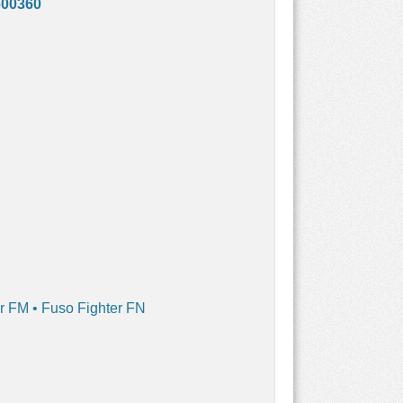
600360
r FM • Fuso Fighter FN