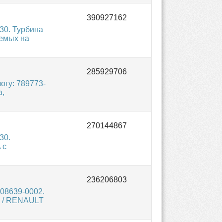
30. Турбина
аемых на
гу: 789773-
а,
30.
 с
08639-0002.
O / RENAULT