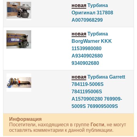
новая
Турбина
Оригинал 317808
A0070968299
новая
Турбина
BorgWarner KKK
11539980080
A9340902680
9340902680
новая
Турбина Garrett
784119-5006S
7841195006S
A1570900280 769909-
5009S 7699095009S
Информация
Посетители, находящиеся в группе
Гости
, не могут
оставлять комментарии к данной публикации.