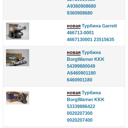
A9360908680
9360908680
новая
Турбина Garrett
466713-0001
4667130001 23515635
новая
Турбина
BorgWarner KKK
54399880049
A6460901180
6460901180
новая
Турбина
BorgWarner KKK
53339886422
0020207300
0020207400