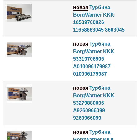
новая
Турбина
BorgWarner KKK
18539700026
11658663045 8663045
новая
Турбина
BorgWarner KKK
53319706906
A010096179987
010096179987
новая
Турбина
BorgWarner KKK
53279880006
A9260966099
9260966099
новая
Турбина
BorgWarner KKK