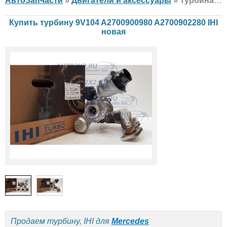
АвтоЗапчасти
»
Двигатели и аксессуары
» Турбина IHI 9V104 A2700900980 A2700902280 Mercedes, новая
Купить турбину 9V104 A2700900980 A2700902280 IHI
новая
Продаем турбину, IHI для
Mercedes