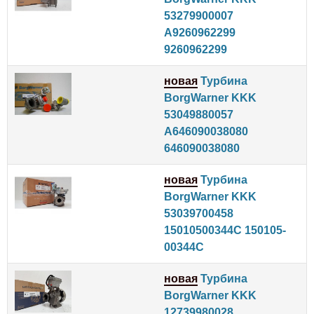
53279900007
A9260962299
9260962299
новая
Турбина
BorgWarner KKK
53049880057
A646090038080
646090038080
новая
Турбина
BorgWarner KKK
53039700458
15010500344C 150105-
00344C
новая
Турбина
BorgWarner KKK
12739980028