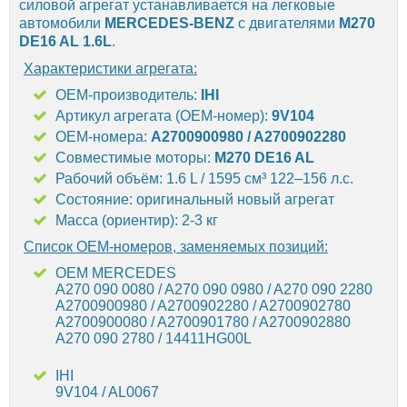
силовой агрегат устанавливается на легковые
автомобили
MERCEDES-BENZ
с двигателями
M270
DE16 AL 1.6L
.
Характеристики агрегата:
OEM-производитель:
IHI
Артикул агрегата (OEM-номер):
9V104
OEM-номера:
A2700900980 / A2700902280
Совместимые моторы:
M270 DE16 AL
Рабочий объём: 1.6 L / 1595 см³ 122–156 л.с.
Состояние: оригинальный новый агрегат
Масса (ориентир): 2-3 кг
Список OEM-номеров, заменяемых позиций:
OEM MERCEDES
A270 090 0080 / A270 090 0980 / A270 090 2280
A2700900980 / A2700902280 / A2700902780
A2700900080 / A2700901780 / A2700902880
A270 090 2780 / 14411HG00L
IHI
9V104 / AL0067