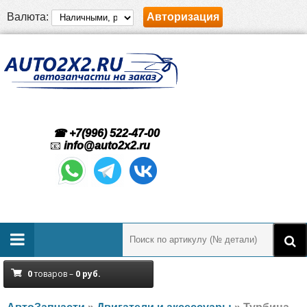
Валюта:
Авторизация
☎ +7(996) 522-47-00
📧
info@auto2x2.ru
0
товаров –
0
руб.