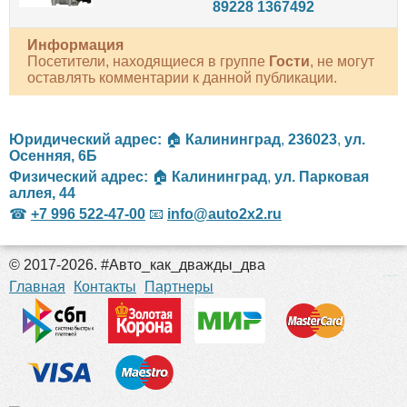
89228 1367492
Информация
Посетители, находящиеся в группе
Гости
, не могут
оставлять комментарии к данной публикации.
Юридический адрес:
🏠
Калининград
,
236023
,
ул.
Осенняя, 6Б
Физический адрес:
🏠
Калининград
,
ул. Парковая
аллея, 44
☎
+7 996 522-47-00
📧
info@auto2x2.ru
© 2017-2026. #Авто_как_дважды_два
российские сериалы
Главная
Контакты
Партнеры