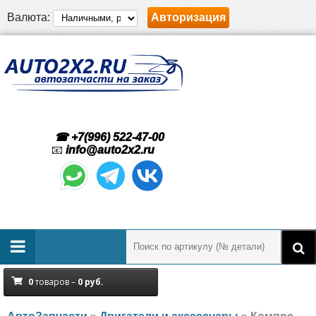
Валюта:
Авторизация
☎ +7(996) 522-47-00
📧
info@auto2x2.ru
0
товаров –
0
руб.