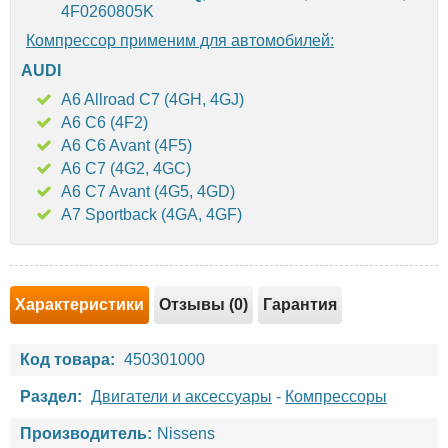
4F0260805K
Компрессор применим для автомобилей:
AUDI
A6 Allroad C7 (4GH, 4GJ)
A6 C6 (4F2)
A6 C6 Avant (4F5)
A6 C7 (4G2, 4GC)
A6 C7 Avant (4G5, 4GD)
A7 Sportback (4GA, 4GF)
Характеристики
Отзывы (0)
Гарантия
Код товара:
450301000
Раздел:
Двигатели и аксессуары
-
Компрессоры
Производитель:
Nissens