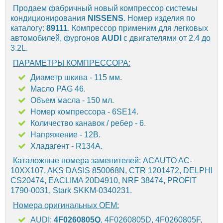
Продаем фабричный новый компрессор системы
кондиционирования
NISSENS
. Номер изделия по
каталогу:
89111
. Компрессор применим для легковых
автомобилей, фургонов
AUDI
с двигателями от 2.4 до
3.2L.
ПАРАМЕТРЫ КОМПРЕССОРА:
Диаметр шкива - 115 мм.
Масло PAG 46.
Объем масла - 150 мл.
Номер компрессора - 6SE14.
Количество канавок / ребер - 6.
Напряжение - 12В.
Хладагент - R134A.
Каталожные номера заменителей:
ACAUTO AC-
10XX107, AKS DASIS 850068N, CTR 1201472, DELPHI
CS20474, EACLIMA 20D4910, NRF 38474, PROFIT
1790-0031, Stark SKKM-0340231.
Номера оригинальных OEM:
AUDI:
4F0260805Q
, 4F0260805D, 4F0260805F,