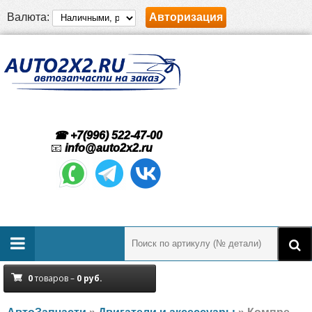
Валюта:
Авторизация
☎ +7(996) 522-47-00
📧
info@auto2x2.ru
0
товаров –
0
руб.