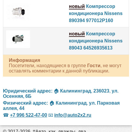
новый
Компрессор
кондиционера Nissens
890394 977012P160
новый
Компрессор
кондиционера Nissens
89043 64526935613
Информация
Посетители, находящиеся в группе
Гости
, не могут
оставлять комментарии к данной публикации.
Юридический адрес:
🏠
Калининград
,
236023
,
ул.
Осенняя, 6Б
Физический адрес:
🏠
Калининград
,
ул. Парковая
аллея, 44
☎
+7 996 522-47-00
📧
info@auto2x2.ru
© 2017-2026. #Авто_как_дважды_два