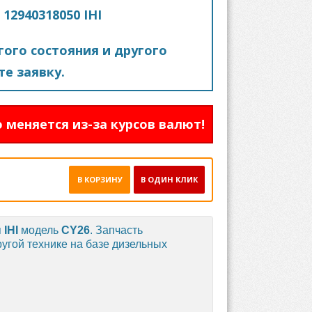
12940318050 IHI
ого состояния и другого
е заявку.
 меняется из-за курсов валют!
В КОРЗИНУ
В ОДИН КЛИК
я
IHI
модель
CY26
. Запчасть
ругой технике на базе дизельных