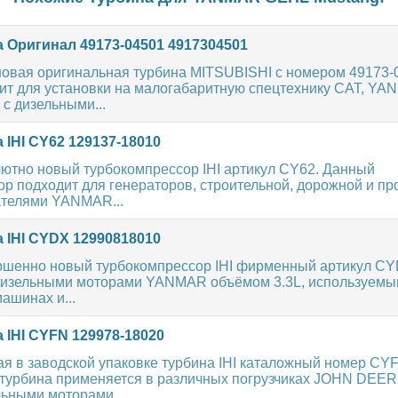
 Оригинал 49173-04501 4917304501
новая оригинальная турбина MITSUBISHI с номером 49173-
дит для установки на малогабаритную спецтехнику CAT, YA
с дизельными...
 IHI CY62 129137-18010
ютно новый турбокомпрессор IHI артикул CY62. Данный
ор подходит для генераторов, строительной, дорожной и 
ателями YANMAR...
 IHI CYDX 12990818010
ршенно новый турбокомпрессор IHI фирменный артикул CY
дизельными моторами YANMAR объёмом 3.3L, используемы
ашинах и...
 IHI CYFN 129978-18020
я в заводской упаковке турбина IHI каталожный номер CY
турбина применяется в различных погрузчиках JOHN DEER
льными моторами...