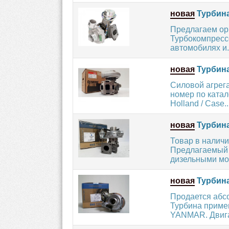
новая
Турбина
Предлагаем ор
Турбокомпресс
автомобилях и.
новая
Турбина
Силовой агрег
номер по катал
Holland / Case..
новая
Турбина
Товар в наличи
Предлагаемый 
дизельными мо
новая
Турбина
Продается абсо
Турбина приме
YANMAR. Двигат