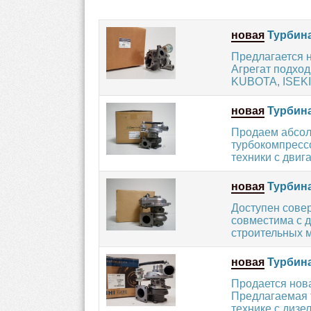
новая
Турбина
Предлагается 
Агрегат подхо
KUBOTA, ISEKI 
новая
Турбина
Продаем абсол
турбокомпресс
техники с двиг
новая
Турбина
Доступен сове
совместима с 
строительных м
новая
Турбина
Продается нова
Предлагаемая 
технике с дизе