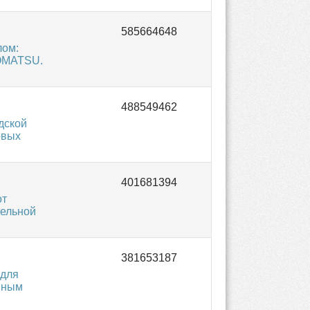
лом:
KOMATSU.
дской
овых
от
тельной
 для
шным