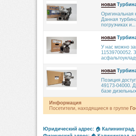
новая
Турбина
Оригинальная 
Данная турбина
погрузчиках и...
новая
Турбина
У нас можно за
11539700052. З
асфальтоукладч
новая
Турбина
Позиция досту
49173-04000. Д
базе дизельных.
Информация
Посетители, находящиеся в группе
Го
Юридический адрес:
🏠
Калининград
Физический адрес:
🏠
Калининград
,
у