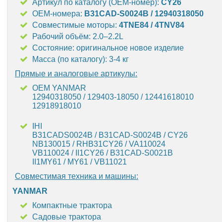
Артикул по каталогу (OEM-номер):
CY26
OEM-номера:
B31CAD-S0024B / 12940318050
Совместимые моторы:
4TNE84 / 4TNV84
Рабочий объём: 2.0–2.2L
Состояние: оригинальное новое изделие
Масса (по каталогу): 3-4 кг
Прямые и аналоговые артикулы:
OEM YANMAR
12940318050 / 129403-18050 / 12441618010
12918918010
IHI
B31CADS0024B / B31CAD-S0024B / CY26
NB130015 / RHB31CY26 / VA110024
VB110024 / II1CY26 / B31CAD-S0021B
II1MY61 / MY61 / VB11021
Совместимая техника и машины:
YANMAR
Компактные трактора
Садовые трактора