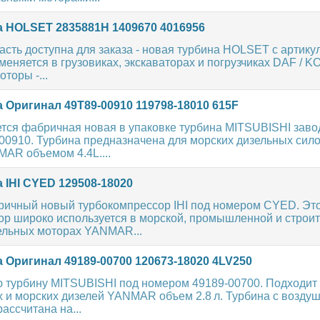
 HOLSET 2835881H 1409670 4016956
асть доступна для заказа - новая турбина HOLSET с артику
еняется в грузовиках, экскаваторах и погрузчиках DAF / 
торы -...
 Оригинал 49T89‑00910 119798‑18010 615F
ется фабричная новая в упаковке турбина MITSUBISHI заво
‑00910. Турбина предназначена для морских дизельных сил
AR объемом 4.4L....
 IHI CYED 129508-18020
ричный новый турбокомпрессор IHI под номером CYED. Эт
ор широко используется в морской, промышленной и строи
зельных моторах YANMAR...
 Оригинал 49189-00700 120673‑18020 4LV250
 турбину MITSUBISHI под номером 49189-00700. Подходит
и морских дизелей YANMAR объем 2.8 л. Турбина с возду
ассчитана на...