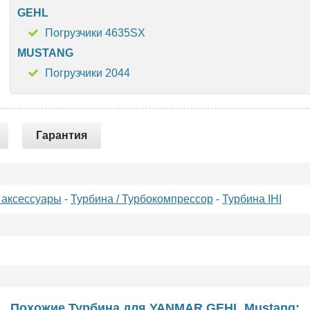
GEHL
Погрузчики 4635SX
MUSTANG
Погрузчики 2044
Гарантия
 аксессуары
-
Турбина / Турбокомпрессор
-
Турбина IHI
Похожие Турбина для
YANMAR
GEHL
Mustang
: