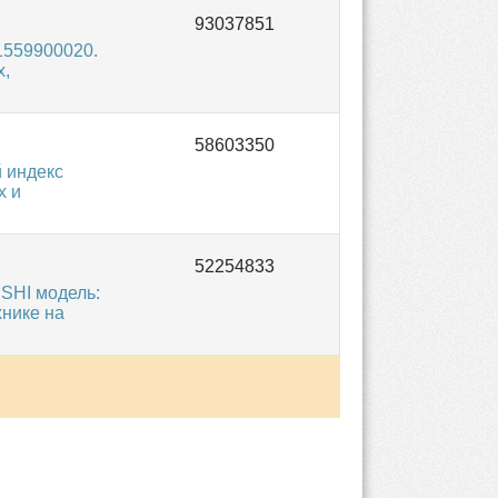
1559900020.
х,
 индекс
х и
SHI модель:
хнике на