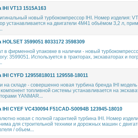
 IHI VT13 1515A163
игинальный новый турбокомпрессор IHI. Номер изделия: V
ор устанавливается на двигатели 4M41 объёмом 3,2 л, при
..
 HOLSET 3599051 8033172 3598309
ат в фирменной упаковке в наличии - новый турбокомпрес
огу: 3599051. Используется в тракторах, экскаваторах и по
..
 IHI CYFD 12955818011 129558-18011
и на складе - совершенно новая турбина бренда IHI модел
компонент топливной системы устанавливается на экскава
торами YANMAR...
 IHI CYEF VC430094 F51CAD-S0094B 123945-18010
лютно новая с полной гарантией турбина IHI. Номер издел
нима для строительной техники и дорожных машин с двига
еля / объем...