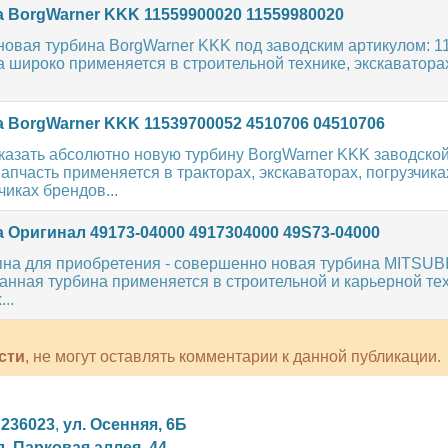
 BorgWarner KKK 11559900020 11559980020
новая турбина BorgWarner KKK под заводским артикулом: 1
 широко применяется в строительной технике, экскаватора
 BorgWarner KKK 11539700052 4510706 04510706
казать абсолютно новую турбину BorgWarner KKK заводской
апчасть применяется в тракторах, экскаваторах, погрузчика
иках брендов...
 Оригинал 49173-04000 4917304000 49S73-04000
пна для приобретения - совершенно новая турбина MITSUBI
анная турбина применяется в строительной и карьерной те
..
сти
, не могут оставлять комментарии к данной публикации.
,
236023
,
ул. Осенняя, 6Б
л. Парковая аллея, 44