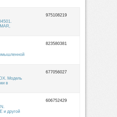
04501.
NMAR,
промышленной
DX. Модель
ми в
FN.
E и другой