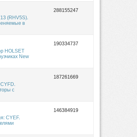
T13 (RHV5S).
меняемые в
сор HOLSET
грузчиках New
ь CYFD.
торы с
ия: CYEF.
телями