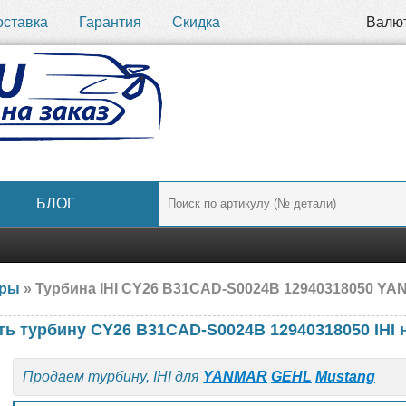
оставка
Гарантия
Скидка
Валю
БЛОГ
ары
» Турбина IHI CY26 B31CAD-S0024B 12940318050 YA
ть турбину CY26 B31CAD-S0024B 12940318050 IHI 
Продаем турбину, IHI для
YANMAR
GEHL
Mustang