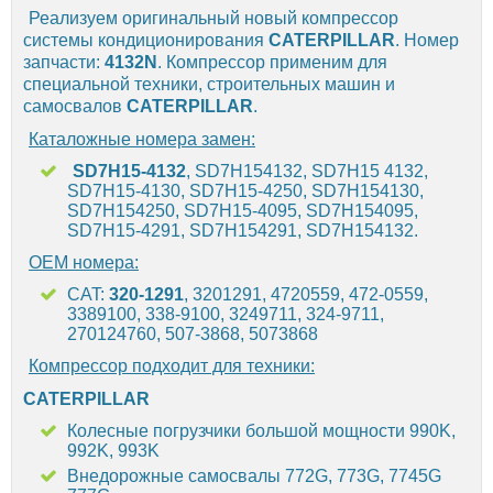
Реализуем оригинальный новый компрессор
системы кондиционирования
CATERPILLAR
. Номер
запчасти:
4132N
. Компрессор применим для
специальной техники, строительных машин и
самосвалов
CATERPILLAR
.
Каталожные номера замен:
SD7H15-4132
, SD7H154132, SD7H15 4132,
SD7H15-4130, SD7H15-4250, SD7H154130,
SD7H154250, SD7H15-4095, SD7H154095,
SD7H15-4291, SD7H154291, SD7H154132.
OEM номера:
CAT:
320-1291
, 3201291, 4720559, 472-0559,
3389100, 338-9100, 3249711, 324-9711,
270124760, 507-3868, 5073868
Компрессор подходит для техники:
CATERPILLAR
Колесные погрузчики большой мощности 990K,
992K, 993K
Внедорожные самосвалы 772G, 773G, 7745G