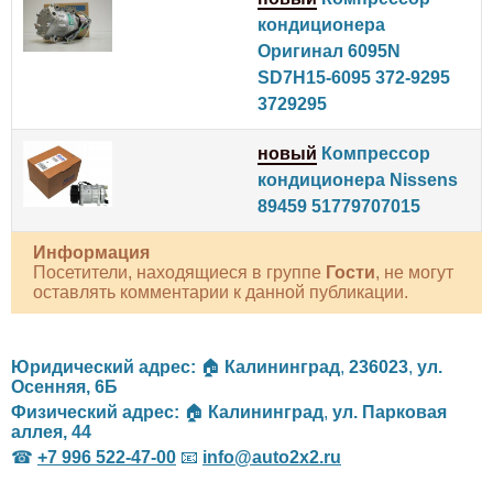
кондиционера
Оригинал 6095N
SD7H15-6095 372-9295
3729295
новый
Компрессор
кондиционера Nissens
89459 51779707015
Информация
Посетители, находящиеся в группе
Гости
, не могут
оставлять комментарии к данной публикации.
Юридический адрес:
🏠
Калининград
,
236023
,
ул.
Осенняя, 6Б
Физический адрес:
🏠
Калининград
,
ул. Парковая
аллея, 44
☎
+7 996 522-47-00
📧
info@auto2x2.ru