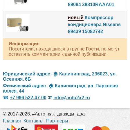
89084 38810RAAA01
новый
Компрессор
кондиционера Nissens
89439 15082742
Информация
Посетители, находящиеся в группе
Гости
, не могут
оставлять комментарии к данной публикации.
Юридический адрес:
🏠
Калининград
,
236023
,
ул.
Осенняя, 6Б
Физический адрес:
🏠
Калининград
,
ул. Парковая
аллея, 44
☎
+7 996 522-47-00
📧
info@auto2x2.ru
© 2017-2026. #Авто_как_дважды_два
российские сериалы
Главная
Контакты
Партнеры