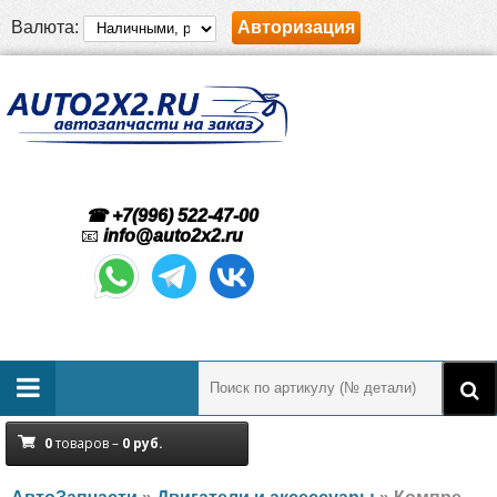
Валюта:
Авторизация
☎ +7(996) 522-47-00
📧
info@auto2x2.ru
0
товаров –
0
руб.