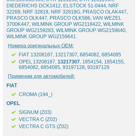
DIEDERICHS DCK1412, ELSTOCK 51-0444, NRF
32269, NRF 32818, NRF 32818G, PRASCO OLAK447,
PRASCO OLK447, PRASCO OLK586, VAN WEZEL
3700K447, WILMINK GROUP WG2118422, WILMINK
GROUP WG2159283, WILMINK GROUP WG2159640,
WILMINK GROUP WG2159641.
Номера оригинальных OEM:
FIAT 13208187, 13217307, 6854082, 6854085
OPEL 13208187,
13217307
, 1854154, 1854155,
6854082, 6854085, 93197128, 93197129
Применим для автомобилей:
FIAT
CROMA (194_)
OPEL
SIGNUM (Z03)
VECTRA C (Z02)
VECTRA C GTS (Z02)