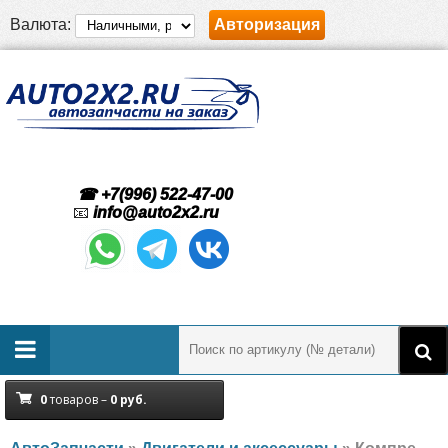
Валюта:
Авторизация
☎ +7(996) 522-47-00
📧
info@auto2x2.ru
0
товаров –
0
руб.