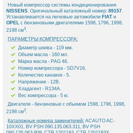
Новый компрессор системы кондиционирования
NISSENS
. Оригинальный каталожный номер:
89157
.
Устанавливается на легковые автомобили
FIAT
и
OPEL
с бензиновыми двигателями 1598, 1796, 1998,
3
2198 см
.
ПАРАМЕТРЫ КОМПРЕССОРА:
Диаметр шкива - 119 мм.
Объем масла - 160 мл.
Марка масла - PAG 46.
Номер компрессора - SD7V16.
Количество канавок - 5.
Напряжение - 12В.
Хладагент - R134A.
Вес компрессора - 5 кг.
Двигателя - бензиновые c объемом 1598, 1796, 1998,
3
2198 см
.
Каталожные номера заменителей:
ACAUTO AC-
10XX01, BV PSH 090.135.063.311, BV PSH
090.135.063.909, CTR 1201193, CTR 1201193X,