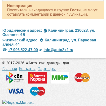
Информация
Посетители, находящиеся в группе
Гости
, не могут
оставлять комментарии к данной публикации.
Юридический адрес:
🏠
Калининград
,
236023
,
ул.
Осенняя, 6Б
Физический адрес:
🏠
Калининград
,
ул. Парковая
аллея, 44
☎
+7 996 522-47-00
📧
info@auto2x2.ru
© 2017-2026. #Авто_как_дважды_два
российские сериалы
Главная
Контакты
Партнеры