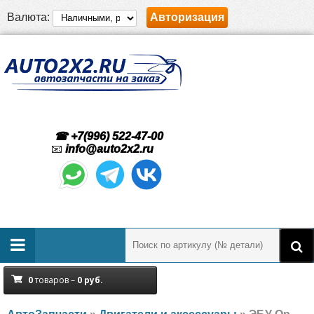
Валюта:
Авторизация
☎ +7(996) 522-47-00
📧
info@auto2x2.ru
0
товаров –
0
руб.