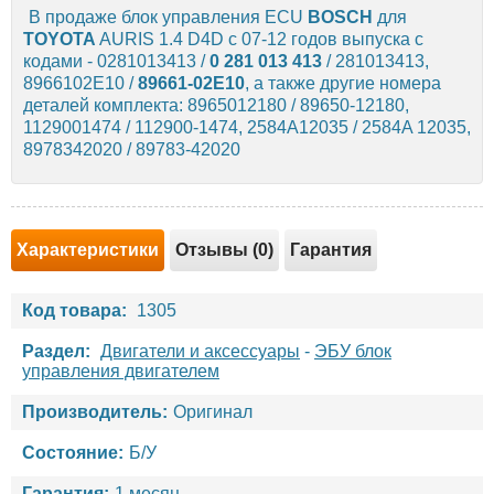
В продаже блок управления ECU
BOSCH
для
TOYOTA
AURIS 1.4 D4D с 07-12 годов выпуска с
кодами - 0281013413 /
0 281 013 413
/ 281013413,
8966102E10 /
89661-02E10
, а также другие номера
деталей комплекта: 8965012180 / 89650-12180,
1129001474 / 112900-1474, 2584A12035 / 2584A 12035,
8978342020 / 89783-42020
Характеристики
Отзывы (0)
Гарантия
Код товара:
1305
Раздел:
Двигатели и аксессуары
-
ЭБУ блок
управления двигателем
Производитель:
Оригинал
Состояние:
Б/У
Гарантия:
1 месяц