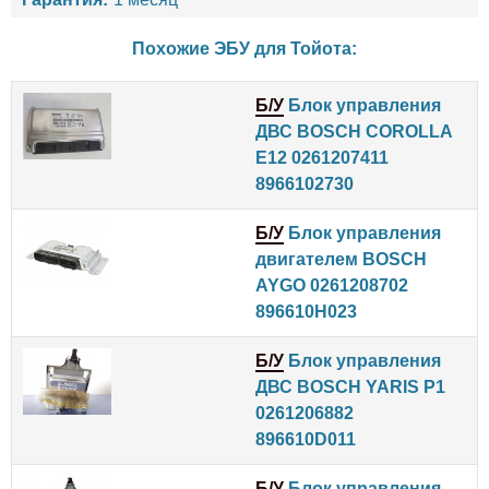
Похожие ЭБУ для
Тойота
:
Б/У
Блок управления
ДВС BOSCH COROLLA
E12 0261207411
8966102730
Б/У
Блок управления
двигателем BOSCH
AYGO 0261208702
896610H023
Б/У
Блок управления
ДВС BOSCH YARIS P1
0261206882
896610D011
Б/У
Блок управления