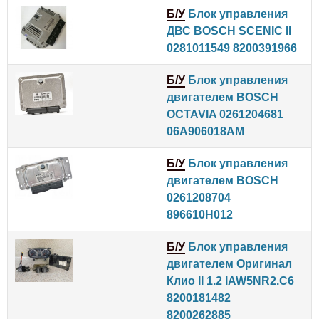
Б/У
Блок управления
ДВС BOSCH SCENIC II
0281011549 8200391966
Б/У
Блок управления
двигателем BOSCH
OCTAVIA 0261204681
06A906018AM
Б/У
Блок управления
двигателем BOSCH
0261208704
896610H012
Б/У
Блок управления
двигателем Оригинал
Клио II 1.2 IAW5NR2.C6
8200181482
8200262885