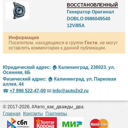
ВОССТАНОВЛЕННЫЙ
Генератор Оригинал
DOBLO 0986049540
12V/85A
Информация
Посетители, находящиеся в группе
Гости
, не могут
оставлять комментарии к данной публикации.
Юридический адрес:
🏠
Калининград
,
236023
,
ул.
Осенняя, 6Б
Физический адрес:
🏠
Калининград
,
ул. Парковая
аллея, 44
☎
+7 996 522-47-00
📧
info@auto2x2.ru
© 2017-2026. #Авто_как_дважды_два
российские сериалы
Главная
Контакты
Партнеры