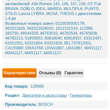
автомобилей: Alfa Romeo 145, 146, 147, 156, GT; Fiat
BRAVA, DOBLO, IDEA, MAREA, MULTIPLA, PUNTO,
STILO; Lancia LYBRA, MUSA, THESIS с двигателями
1.9 jtd
Возможные номера замен: 011003000017R,
063321826, 063321826010, 1012101510, 112386,
283750, 46544329, 46763533, 46763534, 46765838,
46782213, 51859053, 60816045, 60816557, 63321497,
63321501, 63321804, 63321826, 8EL737812001,
CA1558IR, DRA3768, LRA01887, LRA1887, MAN1117,
MAN1127, MAR1117, MAR1127.
Характеристики
Отзывы (0)
Гарантия
Код товара:
128566
Раздел:
Двигатели и аксессуары
-
Генераторы
Производитель:
BOSCH