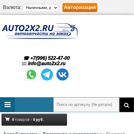
Валюта:
Авторизация
☎ +7(996) 522-47-00
📧
info@auto2x2.ru
0
товаров –
0
руб.