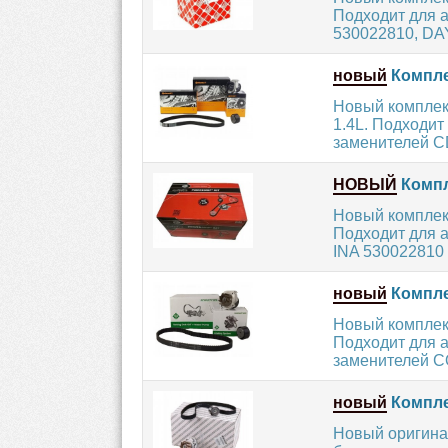
Подходит для а
530022810, DA
новый
Компле
Новый комплек
1.4L. Подходи
заменителей C
НОВЫЙ
Компл
Новый комплект
Подходит для а
INA 530022810 и
новый
Компле
Новый комплект
Подходит для 
заменителей C
новый
Компле
Новый оригина