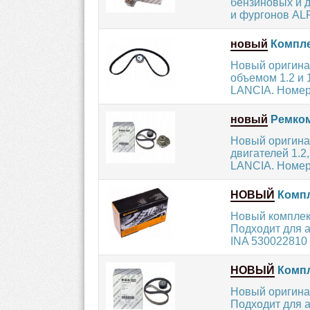
бензиновых и д
и фургонов AL
новый
Компле
Новый оригина
объемом 1.2 и
LANCIA. Номер 
новый
Ремком
Новый оригина
двигателей 1.2
LANCIA. Номер 
НОВЫЙ
Компл
Новый комплект
Подходит для а
INA 530022810 и
НОВЫЙ
Компл
Новый оригина
Подходит для а