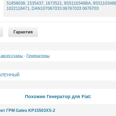
51859038, 1535437, 1673521, 9S5110346BA, 9S5110346
1022118471, DAN107067033 06767033 0676703
Гарантия
 аксессуары
-
Генераторы
ВЛЕННЫЙ
Похожие Генератор для
Fiat
:
кт ГРМ Gates KP15503XS-2