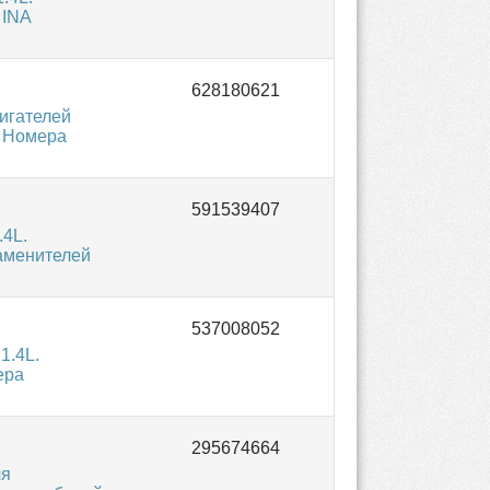
 INA
игателей
. Номера
.4L.
заменителей
1.4L.
ера
ля