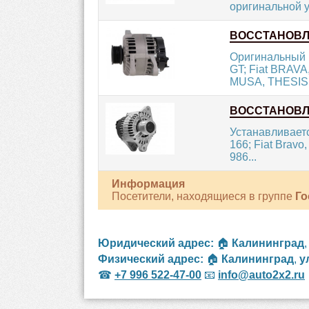
оригинальной уп
ВОССТАНОВ
Оригинальный г
GT; Fiat BRAV
MUSA, THESIS..
ВОССТАНОВ
Устанавливается
166; Fiat Bravo
986...
Информация
Посетители, находящиеся в группе
Го
Юридический адрес:
🏠
Калининград
Физический адрес:
🏠
Калининград
,
у
☎
+7 996 522-47-00
📧
info@auto2x2.ru