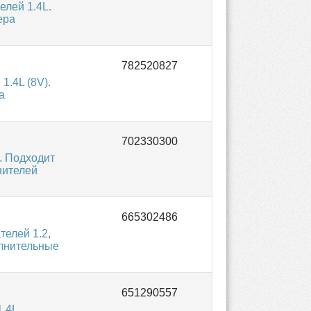
лей 1.4L.
ера
1.4L (8V).
а
. Подходит
нителей
елей 1.2,
полнительные
.4L.