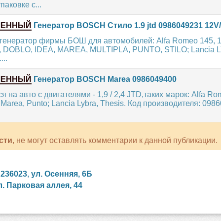
аковке с...
ЛЕННЫЙ
Генератор BOSCH Стило 1.9 jtd 0986049231 12V
енератор фирмы БОШ для автомобилей: Alfa Romeo 145, 14
A, DOBLO, IDEA, MAREA, MULTIPLA, PUNTO, STILO; Lancia 
..
ЛЕННЫЙ
Генератор BOSCH Marea 0986049400
 на авто с двигателями - 1,9 / 2,4 JTD,таких марок: Alfa Ro
, Marea, Punto; Lancia Lybra, Thesis. Код производителя: 0986
сти
, не могут оставлять комментарии к данной публикации.
,
236023
,
ул. Осенняя, 6Б
л. Парковая аллея, 44