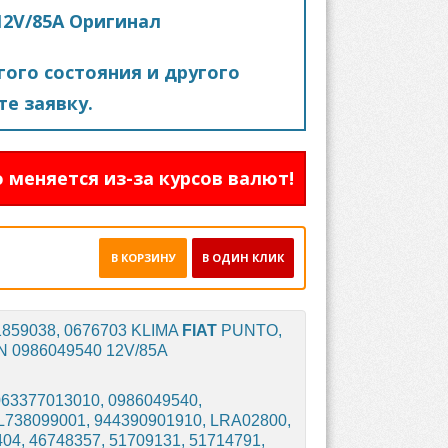
12V/85A Оригинал
ого состояния и другого
е заявку.
 меняется из-за курсов валют!
В КОРЗИНУ
В ОДИН КЛИК
51859038, 0676703 KLIMA
FIAT
PUNTO,
N 0986049540 12V/85A
063377013010, 0986049540,
EL738099001, 944390901910, LRA02800,
4, 46748357, 51709131, 51714791,