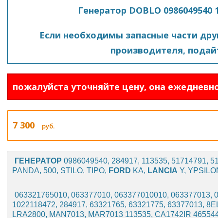
Генератор DOBLO 0986049540 
Если необходимы запасные части друг
производителя, подайт
пожалуйста уточняйте цену, она ежедневно
7 300
руб.
ГЕНЕРАТОР
0986049540, 284917, 113535, 51714791, 
PANDA, 500, STILO, TIPO,
FORD
KA,
LANCIA
Y, YPSILO
063321765010, 063377010, 063377010010, 063377013, 
1022118472, 284917, 63321765, 63321775, 63377013, 8
LRA2800, MAN7013, MAR7013 113535, CA1742IR 4655440