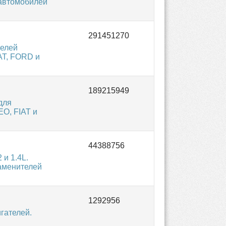
 автомобилей
телей
AT, FORD и
для
EO, FIAT и
и 1.4L.
заменителей
гателей.