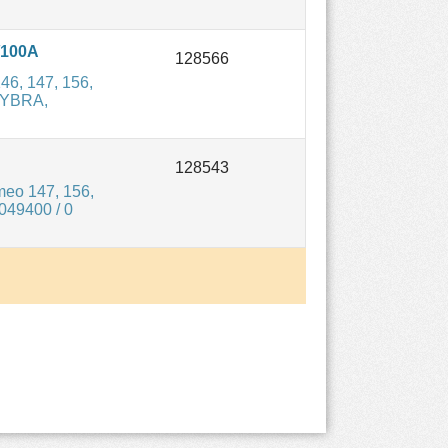
/100A
6, 147, 156,
LYBRA,
meo 147, 156,
049400 / 0